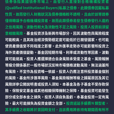
債券係指美國債券市場上，由發行人直接對合格機構投資者
(Qualified Institutional Buyers)私募之債券。此類債券因屬私募
性質，故而發行人財務狀況及債券價格較不透明，且由於該等證券
僅得轉讓予合格機構投資者，故而此類債券易發生債券發行人違約
之信用風險、波動性較大及流動性不足之風險，投資人投資前須留
意相關風險。
基金投資涉及新興市場部分，因其波動性與風險程度
可能較高，且其政治經濟情勢穩定度可能低於已開發國家，也可能
使資產價值受不同程度之影響。此外匯率走勢亦可能影響所投資之
海外資產價值變動。基金因短期市場、利率或流動性等因素，波動
度可能提高，投資人應選擇適合自身風險承受度之基金。風險報酬
等級分類係基於一般市場狀況反映市場價格波動風險，無法涵蓋所
有風險，不宜作為投資唯一依據，投資人仍應注意所投資基金個別
的風險。基金所涉匯率風險、基金風險報酬等級之歸屬原因及其它
風險詳參公開說明書或投資人須知。本基金及各子基金不受存款保
險、保險安定基金或其他相關保障機制之保障，基金投資可能發生
部分或全部本金之損失，投資人須自負盈虧。本基金投資一定有風
險，最大可能損失為投資金額之全部。
投資遞延手續費N 類型者，
其手續費之收取將於買回時支付，且該費用將依持有期間而有所不