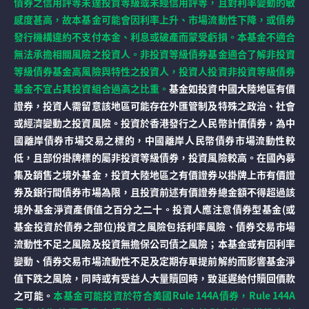
債券之信用評等未達投資等級或未經信用評等，且對利率變動的敏
感度甚高，故本基金可能會因利率上升、市場流動性下降，或債券
發行機構違約不支付本金、利息或破產而蒙受虧損。本基金不適合
無法承擔相關風險之投資人。非投資等級債券基金適合了解非投資
等級債券基金高風險與特性之投資人，投資人投資非投資等級債券
基金不宜占其投資組合過高之比重。
基金如投資中國大陸地區有價
證券，投資人需留意該地區可能存在外匯管制及特殊之政治、社會
或經濟變動之投資風險。投資於香港發行之人民幣計價債券，為中
國離岸債券市場交易之標的，中國離岸人民幣債券市場流動性較
低，且部份掛牌標的屬非投資等級債券，投資風險較高。在國內募
集及銷售之境外基金，投資大陸地區之有價證券以掛牌上市有價證
券及銀行間債券市場為限，且投資前述有價證券總金額不得超過該
境外基金淨資產價值之百分之二十。投資人應注意債券型基金(或
基金投資於債券之部位)投資之風險包括利率風險、債券交易市場
流動性不足之風險及投資無擔保公司債之風險；本基金或有因利率
變動、債券交易市場流動性不足及定期存單提前解約而影響基金淨
值下跌之風險，同時或有受益人大量贖回時，致延遲給付贖回價款
之可能。
本基金可能投資於符合美國Rule 144A債券，Rule 144A