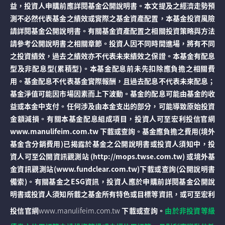
益，投資人申購前應詳閱基金公開說明書。本文提及之經濟走勢預
測不必然代表基金之績效或實際之基金資產配置，本基金投資風險
請詳閱基金公開說明書。有關基金資產配置之相關投資策略與方法
請參考公開說明書之相關章節。投資人因不同時間進場，將有不同
之投資績效，過去之績效亦不代表未來績效之保證。本基金有配息
型及非配息型(累積型)。本基金配息前未先扣除應負擔之相關費
用。基金配息不代表基金實際報酬，且過去配息不代表未來配息；
基金淨值可能因市場因素而上下波動。基金的配息可能由基金的收
益或本金中支付。任何涉及由本金支出的部分，可能導致原始投資
金額減損。有關本基金配息組成項目，投資人可至宏利投信官網
www.manulifeim.com.tw 下載或查詢。基金應負擔之費用(境外
基金含分銷費用)已揭露於基金之公開說明書或投資人須知中，投
資人可至公開資訊觀測站 (http://mops.twse.com.tw) 或境外基
金資訊觀測站(www.fundclear.com.tw)下載或查詢(公開說明書
備索)。有關基金之ESG資訊，投資人應於申購前詳閱基金公開說
明書或投資人須知所載之基金所有特色或目標等資訊，或可至宏利
投信官網
www.manulifeim.com.tw
下載或查詢。
由於非投資等級