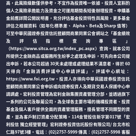
高，此風險級數僅供參考，不宜作為投資唯一依據。投資人宜斟酌
個人之風險承擔能力及資金之可運用期間長短後辦理投資。申購基
金前應詳閱公開說明書，充分評估基金投資特性與風險，更多基金
評估之相關資料（如年化標準差、 Alpha、Beta及Sharp 值等）
可至中華民國證券投資信託暨顧問商業同業公會網站之「基金績效
及評估指標查詢專區」
（https://www.sitca.org.tw/index_pc.aspx）查詢。就本公司
所提供之金融商品或服務所生紛爭之處理及申訴，可先向本公司提
出申訴，若本公司超過 30天未處理或處理結果不滿意者，得於 60
天得向「金融消費評議中心申請評議」，評議中心網址：
https://www.foi.org.tw。投資人亦得向中華民國證券投資信託
暨顧問商業同業公會申訴或向證券投資人及期貨交易人保護中心申
請調處。宏利投資管理為宏利金融集團資產管理分部，並透過旗下
一系列的公司及聯屬公司，為全球各主要市場的機構投資者、投資
基金及個人客戶提供全面的資產管理服務，擅長管理不同類型的資
產，並為客戶制訂資產分配策略。114金管投信新字第017號「宏
利投信 獨立經營管理」宏利證券投資信託股份有限公司/ 台北市松
仁路97號3樓。電話：(02)2757-5999 傳真：(02)2757-5998 客服