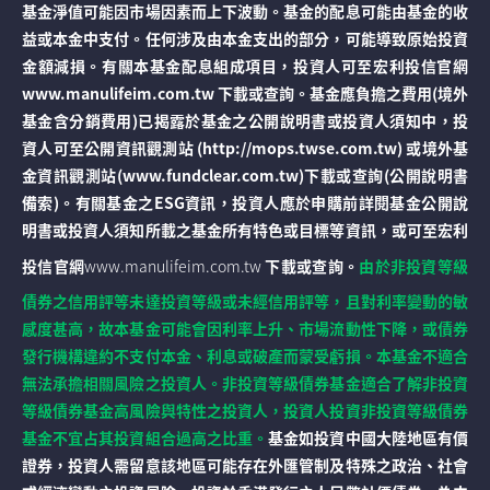
基金淨值可能因市場因素而上下波動。基金的配息可能由基金的收
益或本金中支付。任何涉及由本金支出的部分，可能導致原始投資
金額減損。有關本基金配息組成項目，投資人可至宏利投信官網
www.manulifeim.com.tw 下載或查詢。基金應負擔之費用(境外
基金含分銷費用)已揭露於基金之公開說明書或投資人須知中，投
資人可至公開資訊觀測站 (http://mops.twse.com.tw) 或境外基
金資訊觀測站(www.fundclear.com.tw)下載或查詢(公開說明書
備索)。有關基金之ESG資訊，投資人應於申購前詳閱基金公開說
明書或投資人須知所載之基金所有特色或目標等資訊，或可至宏利
投信官網
www.manulifeim.com.tw
下載或查詢。
由於非投資等級
債券之信用評等未達投資等級或未經信用評等，且對利率變動的敏
感度甚高，故本基金可能會因利率上升、市場流動性下降，或債券
發行機構違約不支付本金、利息或破產而蒙受虧損。本基金不適合
無法承擔相關風險之投資人。非投資等級債券基金適合了解非投資
等級債券基金高風險與特性之投資人，投資人投資非投資等級債券
基金不宜占其投資組合過高之比重。
基金如投資中國大陸地區有價
證券，投資人需留意該地區可能存在外匯管制及特殊之政治、社會