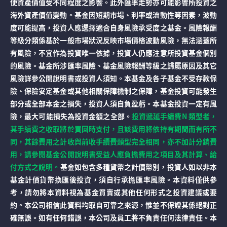
使資產價值受不同程度之影響。此外匯率走勢亦可能影響所投資之
海外資產價值變動。基金因短期市場、利率或流動性等因素，波動
度可能提高，投資人應選擇適合自身風險承受度之基金。風險報酬
等級分類係基於一般市場狀況反映市場價格波動風險，無法涵蓋所
有風險，不宜作為投資唯一依據，投資人仍應注意所投資基金個別
的風險。基金所涉匯率風險、基金風險報酬等級之歸屬原因及其它
風險詳參公開說明書或投資人須知。本基金及各子基金不受存款保
險、保險安定基金或其他相關保障機制之保障，基金投資可能發生
部分或全部本金之損失，投資人須自負盈虧。本基金投資一定有風
險，最大可能損失為投資金額之全部。
投資遞延手續費N 類型者，
其手續費之收取將於買回時支付，且該費用將依持有期間而有所不
同，其餘費用之計收與前收手續費類型完全相同，亦不加計分銷費
用，請參閱基金公開說明書受益人應負擔費用之項目及其計算、給
付方式之說明。
基金如包含多種貨幣之計價幣別，投資人如以非本
基金計價貨幣換匯後投資，須自行承擔匯率風險。本資料僅供參
考，請勿將本資料視為基金買賣或其他任何形式之投資建議或要
約。本公司相信此資料均取自可靠之來源，惟並不保證其係絕對正
確無誤。如有任何錯誤，本公司及員工將不負責任何法律責任。本