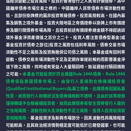
或經濟變動之投資風險。投資於香港發行之人民幣計價債券，為中
國離岸債券市場交易之標的，中國離岸人民幣債券市場流動性較
低，且部份掛牌標的屬非投資等級債券，投資風險較高。在國內募
集及銷售之境外基金，投資大陸地區之有價證券以掛牌上市有價證
券及銀行間債券市場為限，且投資前述有價證券總金額不得超過該
境外基金淨資產價值之百分之二十。投資人應注意債券型基金(或
基金投資於債券之部位)投資之風險包括利率風險、債券交易市場
流動性不足之風險及投資無擔保公司債之風險；本基金或有因利率
變動、債券交易市場流動性不足及定期存單提前解約而影響基金淨
值下跌之風險，同時或有受益人大量贖回時，致延遲給付贖回價款
之可能。
本基金可能投資於符合美國Rule 144A債券，Rule 144A
債券係指美國債券市場上，由發行人直接對合格機構投資者
(Qualified Institutional Buyers)私募之債券。此類債券因屬私募
性質，故而發行人財務狀況及債券價格較不透明，且由於該等證券
僅得轉讓予合格機構投資者，故而此類債券易發生債券發行人違約
之信用風險、波動性較大及流動性不足之風險，投資人投資前須留
意相關風險。
基金投資涉及新興市場部分，因其波動性與風險程度
可能較高，且其政治經濟情勢穩定度可能低於已開發國家，也可能