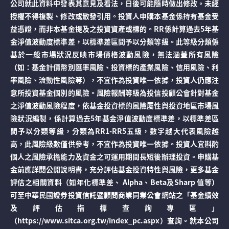
公司就此資料中發表其意見及看法，日後可能隨時做出修改。未經
授權不得複製、修改或散發引用。投資人申購本基金係持有基金受
益憑證，而非本基金提及之投資資產或標的。RR係計算過去5年基
金淨值波動度標準差，以標準差區間予以分類等級。此等級分類係
基於一般市場狀況反映市場價格波動風險，無法涵蓋所有風險
（如：基金計價幣別匯率風險、投資標的產業風險、信用風險、利
率風險、流動性風險等），不宜作為投資唯一依據，投資人仍應注
意所投資基金個別的風險。風險報酬等級為投信投顧公會針對基金
之淨值波動風險程度，依基金投資標的風險屬性與投資地區市場風
險狀況編製，係計算過去5年基金淨值波動度標準差，以標準差區
間予以分類等級，分類為RR1-RR5五級，數字越大代表風險越
高，此風險級數僅供參考，不宜作為投資唯一依據。投資人宜斟酌
個人之風險承擔能力及資金之可運用期間長短後辦理投資。申購基
金前應詳閱公開說明書，充分評估基金投資特性與風險，更多基金
評估之相關資料（如年化標準差、 Alpha、Beta及Sharp 值等）
可至中華民國證券投資信託暨顧問商業同業公會網站之「基金績效
及評估指標查詢專區」
（https://www.sitca.org.tw/index_pc.aspx）查詢。就本公司