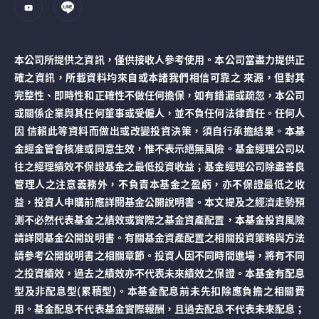
本公司所提供之資訊，僅供接收人參考使用。本公司當盡力提供正
確之資訊，所載資料均來自或本諸我們相信可靠之 來源，但對其
完整性、即時性和正確性不做任何擔保，如有錯漏或疏忽，本公司
或關係企業與其任何董事或受僱人，並不負任何法律責任。任何人
因 信賴此等資料而做出或改變投資決策，須自行承擔結果。本基
金經金管會核准或同意生效，惟不表示絕無風險。基金經理公司以
往之經理績效不保證基金之最低投資收益；基金經理公司除盡善良
管理人之注意義務外，不負責本基金之盈虧，亦不保證最低之收
益，投資人申購前應詳閱基金公開說明書。本文提及之經濟走勢預
測不必然代表基金之績效或實際之基金資產配置，本基金投資風險
請詳閱基金公開說明書。有關基金資產配置之相關投資策略與方法
請參考公開說明書之相關章節。投資人因不同時間進場，將有不同
之投資績效，過去之績效亦不代表未來績效之保證。本基金有配息
型及非配息型(累積型)。本基金配息前未先扣除應負擔之相關費
用。基金配息不代表基金實際報酬，且過去配息不代表未來配息；