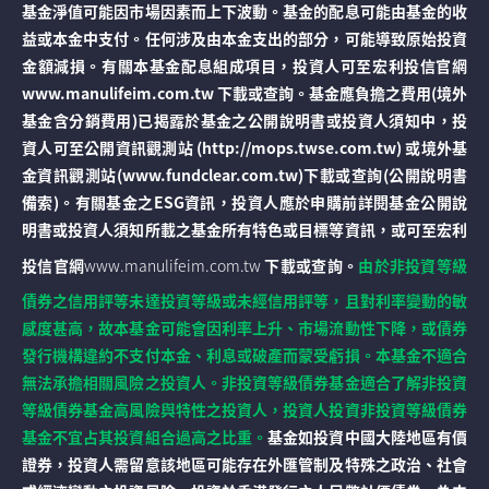
基金淨值可能因市場因素而上下波動。基金的配息可能由基金的收
益或本金中支付。任何涉及由本金支出的部分，可能導致原始投資
金額減損。有關本基金配息組成項目，投資人可至宏利投信官網
www.manulifeim.com.tw 下載或查詢。基金應負擔之費用(境外
基金含分銷費用)已揭露於基金之公開說明書或投資人須知中，投
資人可至公開資訊觀測站 (http://mops.twse.com.tw) 或境外基
金資訊觀測站(www.fundclear.com.tw)下載或查詢(公開說明書
備索)。有關基金之ESG資訊，投資人應於申購前詳閱基金公開說
明書或投資人須知所載之基金所有特色或目標等資訊，或可至宏利
投信官網
www.manulifeim.com.tw
下載或查詢。
由於非投資等級
債券之信用評等未達投資等級或未經信用評等，且對利率變動的敏
感度甚高，故本基金可能會因利率上升、市場流動性下降，或債券
發行機構違約不支付本金、利息或破產而蒙受虧損。本基金不適合
無法承擔相關風險之投資人。非投資等級債券基金適合了解非投資
等級債券基金高風險與特性之投資人，投資人投資非投資等級債券
基金不宜占其投資組合過高之比重。
基金如投資中國大陸地區有價
證券，投資人需留意該地區可能存在外匯管制及特殊之政治、社會