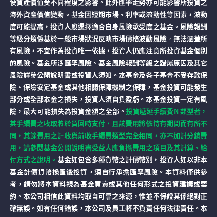
使資產價值受不同程度之影響。此外匯率走勢亦可能影響所投資之
海外資產價值變動。基金因短期市場、利率或流動性等因素，波動
度可能提高，投資人應選擇適合自身風險承受度之基金。風險報酬
等級分類係基於一般市場狀況反映市場價格波動風險，無法涵蓋所
有風險，不宜作為投資唯一依據，投資人仍應注意所投資基金個別
的風險。基金所涉匯率風險、基金風險報酬等級之歸屬原因及其它
風險詳參公開說明書或投資人須知。本基金及各子基金不受存款保
險、保險安定基金或其他相關保障機制之保障，基金投資可能發生
部分或全部本金之損失，投資人須自負盈虧。本基金投資一定有風
險，最大可能損失為投資金額之全部。
投資遞延手續費N 類型者，
其手續費之收取將於買回時支付，且該費用將依持有期間而有所不
同，其餘費用之計收與前收手續費類型完全相同，亦不加計分銷費
用，請參閱基金公開說明書受益人應負擔費用之項目及其計算、給
付方式之說明。
基金如包含多種貨幣之計價幣別，投資人如以非本
基金計價貨幣換匯後投資，須自行承擔匯率風險。本資料僅供參
考，請勿將本資料視為基金買賣或其他任何形式之投資建議或要
約。本公司相信此資料均取自可靠之來源，惟並不保證其係絕對正
確無誤。如有任何錯誤，本公司及員工將不負責任何法律責任。本