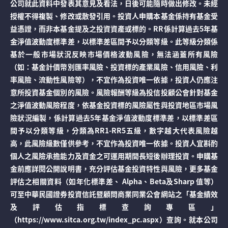
公司就此資料中發表其意見及看法，日後可能隨時做出修改。未經
授權不得複製、修改或散發引用。投資人申購本基金係持有基金受
益憑證，而非本基金提及之投資資產或標的。RR係計算過去5年基
金淨值波動度標準差，以標準差區間予以分類等級。此等級分類係
基於一般市場狀況反映市場價格波動風險，無法涵蓋所有風險
（如：基金計價幣別匯率風險、投資標的產業風險、信用風險、利
率風險、流動性風險等），不宜作為投資唯一依據，投資人仍應注
意所投資基金個別的風險。風險報酬等級為投信投顧公會針對基金
之淨值波動風險程度，依基金投資標的風險屬性與投資地區市場風
險狀況編製，係計算過去5年基金淨值波動度標準差，以標準差區
間予以分類等級，分類為RR1-RR5五級，數字越大代表風險越
高，此風險級數僅供參考，不宜作為投資唯一依據。投資人宜斟酌
個人之風險承擔能力及資金之可運用期間長短後辦理投資。申購基
金前應詳閱公開說明書，充分評估基金投資特性與風險，更多基金
評估之相關資料（如年化標準差、 Alpha、Beta及Sharp 值等）
可至中華民國證券投資信託暨顧問商業同業公會網站之「基金績效
及評估指標查詢專區」
（https://www.sitca.org.tw/index_pc.aspx）查詢。就本公司