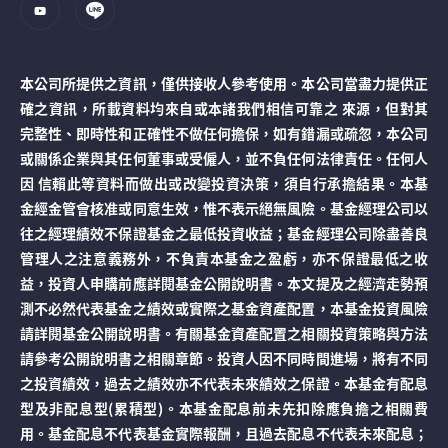
本公司所提供之資訊，僅供接收人參考使用。本公司當盡力提供正
確之資訊，所載資料均來自或本諸我們相信可靠之 來源，但對其
完整性、即時性和正確性不做任何擔保，如有錯漏或疏忽，本公司
或關係企業與其任何董事或受僱人，並不負任何法律責任。任何人
因 信賴此等資料而做出或改變投資決策，須自行承擔結果。本基
金經金管會核准或同意生效，惟不表示絕無風險。基金經理公司以
往之經理績效不保證基金之最低投資收益；基金經理公司除盡善良
管理人之注意義務外，不負責本基金之盈虧，亦不保證最低之收
益，投資人申購前應詳閱基金公開說明書。本文提及之經濟走勢預
測不必然代表基金之績效或實際之基金資產配置，本基金投資風險
請詳閱基金公開說明書。有關基金資產配置之相關投資策略與方法
請參考公開說明書之相關章節。投資人因不同時間進場，將有不同
之投資績效，過去之績效亦不代表未來績效之保證。本基金有配息
型及非配息型(累積型)。本基金配息前未先扣除應負擔之相關費
用。基金配息不代表基金實際報酬，且過去配息不代表未來配息；