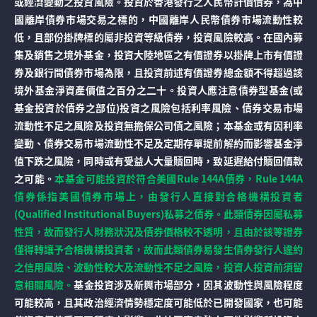
或經濟變動之投資風險。投資於香港發行之人民幣計價債券，為中
國離岸債券市場交易之標的，中國離岸人民幣債券市場流動性較
低，且部份掛牌標的屬非投資等級債券，投資風險較高。在國內募
集及銷售之境外基金，投資大陸地區之有價證券以掛牌上市有價證
券及銀行間債券市場為限，且投資前述有價證券總金額不得超過該
境外基金淨資產價值之百分之二十。投資人應注意債券型基金(或
基金投資於債券之部位)投資之風險包括利率風險、債券交易市場
流動性不足之風險及投資無擔保公司債之風險；本基金或有因利率
變動、債券交易市場流動性不足及定期存單提前解約而影響基金淨
值下跌之風險，同時或有受益人大量贖回時，致延遲給付贖回價款
之可能。
本基金可能投資於符合美國Rule 144A債券，Rule 144A
債券係指美國債券市場上，由發行人直接對合格機構投資者
(Qualified Institutional Buyers)私募之債券。此類債券因屬私募
性質，故而發行人財務狀況及債券價格較不透明，且由於該等證券
僅得轉讓予合格機構投資者，故而此類債券易發生債券發行人違約
之信用風險、波動性較大及流動性不足之風險，投資人投資前須留
意相關風險。
基金投資涉及新興市場部分，因其波動性與風險程度
可能較高，且其政治經濟情勢穩定度可能低於已開發國家，也可能