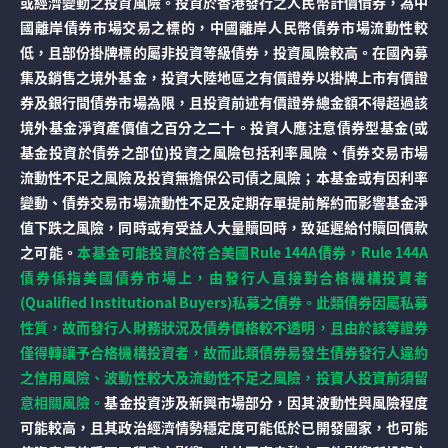
或經濟變動之投資風險。投資於香港發行之人民幣計價債券，為中
國離岸債券市場交易之標的，中國離岸人民幣債券市場流動性較
低，且部份掛牌標的屬非投資等級債券，投資風險較高。在國內募
集及銷售之境外基金，投資大陸地區之有價證券以掛牌上市有價證
券及銀行間債券市場為限，且投資前述有價證券總金額不得超過該
境外基金淨資產價值之百分之二十。投資人應注意債券型基金(或
基金投資於債券之部位)投資之風險包括利率風險、債券交易市場
流動性不足之風險及投資無擔保公司債之風險；本基金或有因利率
變動、債券交易市場流動性不足及定期存單提前解約而影響基金淨
值下跌之風險，同時或有受益人大量贖回時，致延遲給付贖回價款
之可能。
本基金可能投資於符合美國Rule 144A債券，Rule 144A
債券係指美國債券市場上，由發行人直接對合格機構投資者
(Qualified Institutional Buyers)私募之債券。此類債券因屬私募
性質，故而發行人財務狀況及債券價格較不透明，且由於該等證券
僅得轉讓予合格機構投資者，故而此類債券易發生債券發行人違約
之信用風險、波動性較大及流動性不足之風險，投資人投資前須留
意相關風險。
基金投資涉及新興市場部分，因其波動性與風險程度
可能較高，且其政治經濟情勢穩定度可能低於已開發國家，也可能