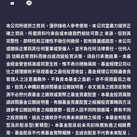
本公司所提供之資訊，僅供接收人參考使用。本公司當盡力提供正
確之資訊，所載資料均來自或本諸我們相信可靠之 來源，但對其
完整性、即時性和正確性不做任何擔保，如有錯漏或疏忽，本公司
或關係企業與其任何董事或受僱人，並不負任何法律責任。任何人
因 信賴此等資料而做出或改變投資決策，須自行承擔結果。本基
金經金管會核准或同意生效，惟不表示絕無風險。基金經理公司以
往之經理績效不保證基金之最低投資收益；基金經理公司除盡善良
管理人之注意義務外，不負責本基金之盈虧，亦不保證最低之收
益，投資人申購前應詳閱基金公開說明書。本文提及之經濟走勢預
測不必然代表基金之績效或實際之基金資產配置，本基金投資風險
請詳閱基金公開說明書。有關基金資產配置之相關投資策略與方法
請參考公開說明書之相關章節。投資人因不同時間進場，將有不同
之投資績效，過去之績效亦不代表未來績效之保證。本基金有配息
型及非配息型(累積型)。本基金配息前未先扣除應負擔之相關費
用。基金配息不代表基金實際報酬，且過去配息不代表未來配息；