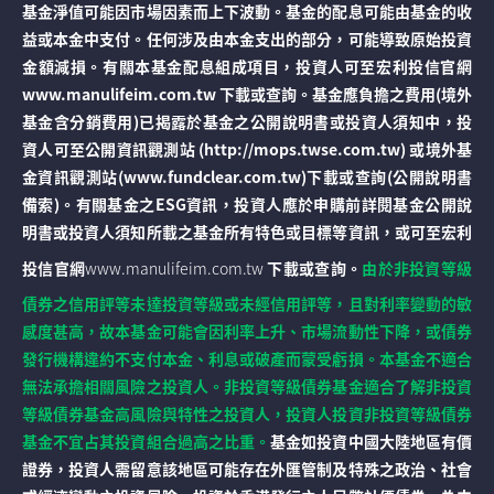
基金淨值可能因市場因素而上下波動。基金的配息可能由基金的收
益或本金中支付。任何涉及由本金支出的部分，可能導致原始投資
金額減損。有關本基金配息組成項目，投資人可至宏利投信官網
www.manulifeim.com.tw 下載或查詢。基金應負擔之費用(境外
基金含分銷費用)已揭露於基金之公開說明書或投資人須知中，投
資人可至公開資訊觀測站 (http://mops.twse.com.tw) 或境外基
金資訊觀測站(www.fundclear.com.tw)下載或查詢(公開說明書
備索)。有關基金之ESG資訊，投資人應於申購前詳閱基金公開說
明書或投資人須知所載之基金所有特色或目標等資訊，或可至宏利
投信官網
www.manulifeim.com.tw
下載或查詢。
由於非投資等級
債券之信用評等未達投資等級或未經信用評等，且對利率變動的敏
感度甚高，故本基金可能會因利率上升、市場流動性下降，或債券
發行機構違約不支付本金、利息或破產而蒙受虧損。本基金不適合
無法承擔相關風險之投資人。非投資等級債券基金適合了解非投資
等級債券基金高風險與特性之投資人，投資人投資非投資等級債券
基金不宜占其投資組合過高之比重。
基金如投資中國大陸地區有價
證券，投資人需留意該地區可能存在外匯管制及特殊之政治、社會