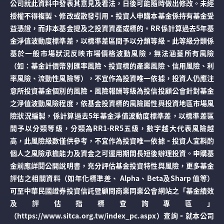
公司就此資料中發表其意見及看法，日後可能隨時做出修改。未經
授權不得複製、修改或散發引用。投資人申購本基金係持有基金受
益憑證，而非本基金提及之投資資產或標的。RR係計算過去5年基
金淨值波動度標準差，以標準差區間予以分類等級。此等級分類係
基於一般市場狀況反映市場價格波動風險，無法涵蓋所有風險
（如：基金計價幣別匯率風險、投資標的產業風險、信用風險、利
率風險、流動性風險等），不宜作為投資唯一依據，投資人仍應注
意所投資基金個別的風險。風險報酬等級為投信投顧公會針對基金
之淨值波動風險程度，依基金投資標的風險屬性與投資地區市場風
險狀況編製，係計算過去5年基金淨值波動度標準差，以標準差區
間予以分類等級，分類為RR1-RR5五級，數字越大代表風險越
高，此風險級數僅供參考，不宜作為投資唯一依據。投資人宜斟酌
個人之風險承擔能力及資金之可運用期間長短後辦理投資。申購基
金前應詳閱公開說明書，充分評估基金投資特性與風險，更多基金
評估之相關資料（如年化標準差、 Alpha、Beta及Sharp 值等）
可至中華民國證券投資信託暨顧問商業同業公會網站之「基金績效
及評估指標查詢專區」
（https://www.sitca.org.tw/index_pc.aspx）查詢。就本公司