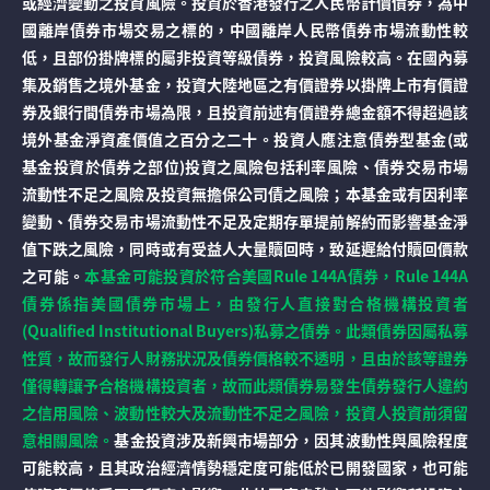
或經濟變動之投資風險。投資於香港發行之人民幣計價債券，為中
國離岸債券市場交易之標的，中國離岸人民幣債券市場流動性較
低，且部份掛牌標的屬非投資等級債券，投資風險較高。在國內募
集及銷售之境外基金，投資大陸地區之有價證券以掛牌上市有價證
券及銀行間債券市場為限，且投資前述有價證券總金額不得超過該
境外基金淨資產價值之百分之二十。投資人應注意債券型基金(或
基金投資於債券之部位)投資之風險包括利率風險、債券交易市場
流動性不足之風險及投資無擔保公司債之風險；本基金或有因利率
變動、債券交易市場流動性不足及定期存單提前解約而影響基金淨
值下跌之風險，同時或有受益人大量贖回時，致延遲給付贖回價款
之可能。
本基金可能投資於符合美國Rule 144A債券，Rule 144A
債券係指美國債券市場上，由發行人直接對合格機構投資者
(Qualified Institutional Buyers)私募之債券。此類債券因屬私募
性質，故而發行人財務狀況及債券價格較不透明，且由於該等證券
僅得轉讓予合格機構投資者，故而此類債券易發生債券發行人違約
之信用風險、波動性較大及流動性不足之風險，投資人投資前須留
意相關風險。
基金投資涉及新興市場部分，因其波動性與風險程度
可能較高，且其政治經濟情勢穩定度可能低於已開發國家，也可能