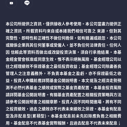
本公司所提供之資訊，僅供接收人參考使用。本公司當盡力提供正
確之資訊，所載資料均來自或本諸我們相信可靠之 來源，但對其
完整性、即時性和正確性不做任何擔保，如有錯漏或疏忽，本公司
或關係企業與其任何董事或受僱人，並不負任何法律責任。任何人
因 信賴此等資料而做出或改變投資決策，須自行承擔結果。本基
金經金管會核准或同意生效，惟不表示絕無風險。基金經理公司以
往之經理績效不保證基金之最低投資收益；基金經理公司除盡善良
管理人之注意義務外，不負責本基金之盈虧，亦不保證最低之收
益，投資人申購前應詳閱基金公開說明書。本文提及之經濟走勢預
測不必然代表基金之績效或實際之基金資產配置，本基金投資風險
請詳閱基金公開說明書。有關基金資產配置之相關投資策略與方法
請參考公開說明書之相關章節。投資人因不同時間進場，將有不同
之投資績效，過去之績效亦不代表未來績效之保證。本基金有配息
型及非配息型(累積型)。本基金配息前未先扣除應負擔之相關費
用。基金配息不代表基金實際報酬，且過去配息不代表未來配息；