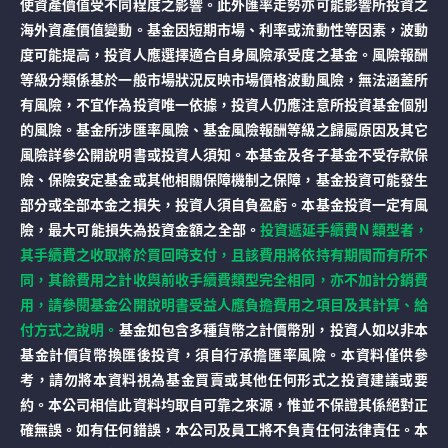
使資產價值受不同程度之影響。此外匯率走勢亦可能影響所投資之
海外資產價值變動。基金因短期市場、利率或流動性等因素，波動
度可能提高，投資人應選擇適合自身風險承受度之基金。風險報酬
等級分類係基於一般市場狀況反映市場價格波動風險，無法涵蓋所
有風險，不宜作為投資唯一依據，投資人仍應注意所投資基金個別
的風險。基金所涉匯率風險、基金風險報酬等級之歸屬原因及其它
風險詳參公開說明書或投資人須知。本基金及各子基金不受存款保
險、保險安定基金或其他相關保障機制之保障，基金投資可能發生
部分或全部本金之損失，投資人須自負盈虧。本基金投資一定有風
險，最大可能損失為投資金額之全部。
投資遞延手續費N 類型者，
其手續費之收取將於買回時支付，且該費用將依持有期間而有所不
同，其餘費用之計收與前收手續費類型完全相同，亦不加計分銷費
用，請參閱基金公開說明書受益人應負擔費用之項目及其計算、給
付方式之說明。
基金如包含多種貨幣之計價幣別，投資人如以非本
基金計價貨幣換匯後投資，須自行承擔匯率風險。本資料僅供參
考，請勿將本資料視為基金買賣或其他任何形式之投資建議或要
約。本公司相信此資料均取自可靠之來源，惟並不保證其係絕對正
確無誤。如有任何錯誤，本公司及員工將不負責任何法律責任。本