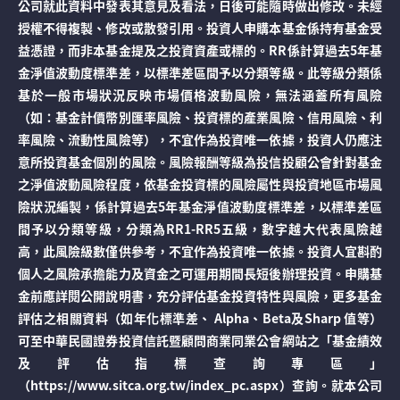
公司就此資料中發表其意見及看法，日後可能隨時做出修改。未經
授權不得複製、修改或散發引用。投資人申購本基金係持有基金受
益憑證，而非本基金提及之投資資產或標的。RR係計算過去5年基
金淨值波動度標準差，以標準差區間予以分類等級。此等級分類係
基於一般市場狀況反映市場價格波動風險，無法涵蓋所有風險
（如：基金計價幣別匯率風險、投資標的產業風險、信用風險、利
率風險、流動性風險等），不宜作為投資唯一依據，投資人仍應注
意所投資基金個別的風險。風險報酬等級為投信投顧公會針對基金
之淨值波動風險程度，依基金投資標的風險屬性與投資地區市場風
險狀況編製，係計算過去5年基金淨值波動度標準差，以標準差區
間予以分類等級，分類為RR1-RR5五級，數字越大代表風險越
高，此風險級數僅供參考，不宜作為投資唯一依據。投資人宜斟酌
個人之風險承擔能力及資金之可運用期間長短後辦理投資。申購基
金前應詳閱公開說明書，充分評估基金投資特性與風險，更多基金
評估之相關資料（如年化標準差、 Alpha、Beta及Sharp 值等）
可至中華民國證券投資信託暨顧問商業同業公會網站之「基金績效
及評估指標查詢專區」
（https://www.sitca.org.tw/index_pc.aspx）查詢。就本公司