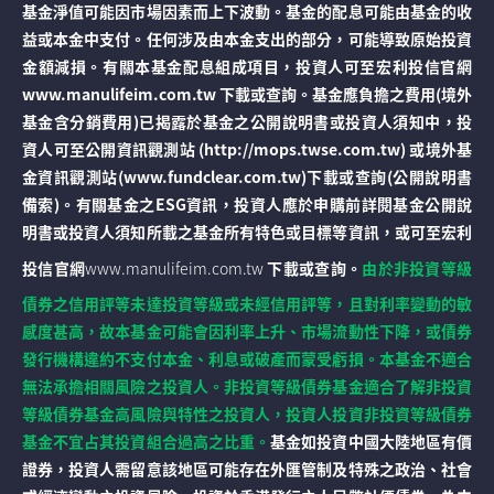
基金淨值可能因市場因素而上下波動。基金的配息可能由基金的收
益或本金中支付。任何涉及由本金支出的部分，可能導致原始投資
金額減損。有關本基金配息組成項目，投資人可至宏利投信官網
www.manulifeim.com.tw 下載或查詢。基金應負擔之費用(境外
基金含分銷費用)已揭露於基金之公開說明書或投資人須知中，投
資人可至公開資訊觀測站 (http://mops.twse.com.tw) 或境外基
金資訊觀測站(www.fundclear.com.tw)下載或查詢(公開說明書
備索)。有關基金之ESG資訊，投資人應於申購前詳閱基金公開說
明書或投資人須知所載之基金所有特色或目標等資訊，或可至宏利
投信官網
www.manulifeim.com.tw
下載或查詢。
由於非投資等級
債券之信用評等未達投資等級或未經信用評等，且對利率變動的敏
感度甚高，故本基金可能會因利率上升、市場流動性下降，或債券
發行機構違約不支付本金、利息或破產而蒙受虧損。本基金不適合
無法承擔相關風險之投資人。非投資等級債券基金適合了解非投資
等級債券基金高風險與特性之投資人，投資人投資非投資等級債券
基金不宜占其投資組合過高之比重。
基金如投資中國大陸地區有價
證券，投資人需留意該地區可能存在外匯管制及特殊之政治、社會