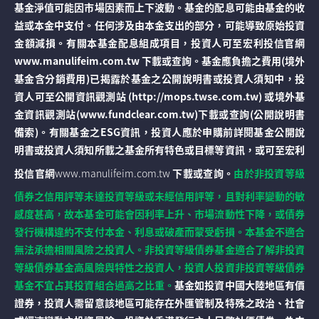
基金淨值可能因市場因素而上下波動。基金的配息可能由基金的收
益或本金中支付。任何涉及由本金支出的部分，可能導致原始投資
金額減損。有關本基金配息組成項目，投資人可至宏利投信官網
www.manulifeim.com.tw 下載或查詢。基金應負擔之費用(境外
基金含分銷費用)已揭露於基金之公開說明書或投資人須知中，投
資人可至公開資訊觀測站 (http://mops.twse.com.tw) 或境外基
金資訊觀測站(www.fundclear.com.tw)下載或查詢(公開說明書
備索)。有關基金之ESG資訊，投資人應於申購前詳閱基金公開說
明書或投資人須知所載之基金所有特色或目標等資訊，或可至宏利
投信官網
www.manulifeim.com.tw
下載或查詢。
由於非投資等級
債券之信用評等未達投資等級或未經信用評等，且對利率變動的敏
感度甚高，故本基金可能會因利率上升、市場流動性下降，或債券
發行機構違約不支付本金、利息或破產而蒙受虧損。本基金不適合
無法承擔相關風險之投資人。非投資等級債券基金適合了解非投資
等級債券基金高風險與特性之投資人，投資人投資非投資等級債券
基金不宜占其投資組合過高之比重。
基金如投資中國大陸地區有價
證券，投資人需留意該地區可能存在外匯管制及特殊之政治、社會