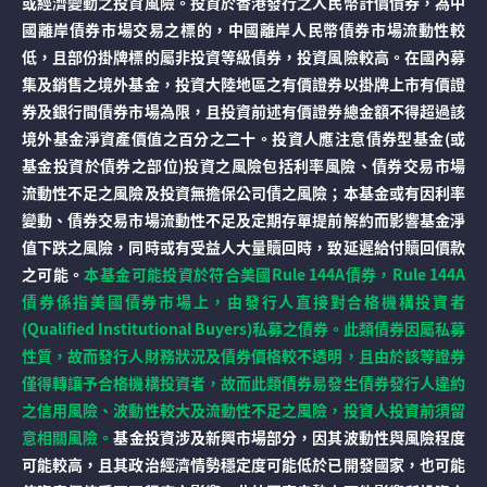
或經濟變動之投資風險。投資於香港發行之人民幣計價債券，為中
國離岸債券市場交易之標的，中國離岸人民幣債券市場流動性較
低，且部份掛牌標的屬非投資等級債券，投資風險較高。在國內募
集及銷售之境外基金，投資大陸地區之有價證券以掛牌上市有價證
券及銀行間債券市場為限，且投資前述有價證券總金額不得超過該
境外基金淨資產價值之百分之二十。投資人應注意債券型基金(或
基金投資於債券之部位)投資之風險包括利率風險、債券交易市場
流動性不足之風險及投資無擔保公司債之風險；本基金或有因利率
變動、債券交易市場流動性不足及定期存單提前解約而影響基金淨
值下跌之風險，同時或有受益人大量贖回時，致延遲給付贖回價款
之可能。
本基金可能投資於符合美國Rule 144A債券，Rule 144A
債券係指美國債券市場上，由發行人直接對合格機構投資者
(Qualified Institutional Buyers)私募之債券。此類債券因屬私募
性質，故而發行人財務狀況及債券價格較不透明，且由於該等證券
僅得轉讓予合格機構投資者，故而此類債券易發生債券發行人違約
之信用風險、波動性較大及流動性不足之風險，投資人投資前須留
意相關風險。
基金投資涉及新興市場部分，因其波動性與風險程度
可能較高，且其政治經濟情勢穩定度可能低於已開發國家，也可能