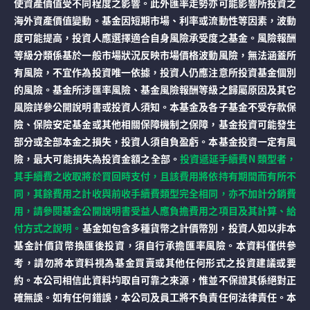
使資產價值受不同程度之影響。此外匯率走勢亦可能影響所投資之
海外資產價值變動。基金因短期市場、利率或流動性等因素，波動
度可能提高，投資人應選擇適合自身風險承受度之基金。風險報酬
等級分類係基於一般市場狀況反映市場價格波動風險，無法涵蓋所
有風險，不宜作為投資唯一依據，投資人仍應注意所投資基金個別
的風險。基金所涉匯率風險、基金風險報酬等級之歸屬原因及其它
風險詳參公開說明書或投資人須知。本基金及各子基金不受存款保
險、保險安定基金或其他相關保障機制之保障，基金投資可能發生
部分或全部本金之損失，投資人須自負盈虧。本基金投資一定有風
險，最大可能損失為投資金額之全部。
投資遞延手續費N 類型者，
其手續費之收取將於買回時支付，且該費用將依持有期間而有所不
同，其餘費用之計收與前收手續費類型完全相同，亦不加計分銷費
用，請參閱基金公開說明書受益人應負擔費用之項目及其計算、給
付方式之說明。
基金如包含多種貨幣之計價幣別，投資人如以非本
基金計價貨幣換匯後投資，須自行承擔匯率風險。本資料僅供參
考，請勿將本資料視為基金買賣或其他任何形式之投資建議或要
約。本公司相信此資料均取自可靠之來源，惟並不保證其係絕對正
確無誤。如有任何錯誤，本公司及員工將不負責任何法律責任。本