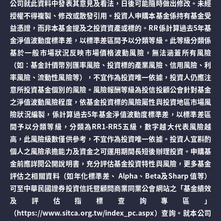
公司就此資料中發表其意見及看法，日後可能隨時做出修改。未經
授權不得複製、修改或散發引用。投資人申購本基金係持有基金受
益憑證，而非本基金提及之投資資產或標的。RR係計算過去5年基
金淨值波動度標準差，以標準差區間予以分類等級。此等級分類係
基於一般市場狀況反映市場價格波動風險，無法涵蓋所有風險
（如：基金計價幣別匯率風險、投資標的產業風險、信用風險、利
率風險、流動性風險等），不宜作為投資唯一依據，投資人仍應注
意所投資基金個別的風險。風險報酬等級為投信投顧公會針對基金
之淨值波動風險程度，依基金投資標的風險屬性與投資地區市場風
險狀況編製，係計算過去5年基金淨值波動度標準差，以標準差區
間予以分類等級，分類為RR1-RR5五級，數字越大代表風險越
高，此風險級數僅供參考，不宜作為投資唯一依據。投資人宜斟酌
個人之風險承擔能力及資金之可運用期間長短後辦理投資。申購基
金前應詳閱公開說明書，充分評估基金投資特性與風險，更多基金
評估之相關資料（如年化標準差、 Alpha、Beta及Sharp 值等）
可至中華民國證券投資信託暨顧問商業同業公會網站之「基金績效
及評估指標查詢專區」
（https://www.sitca.org.tw/index_pc.aspx）查詢。就本公司