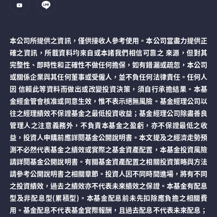
本公司所提供之資訊，僅供接收人參考使用。本公司當盡力提供正
確之資訊，所載資料均來自或本諸我們相信可靠之 來源，但對其
完整性、即時性和正確性不做任何擔保，如有錯漏或疏忽，本公司
或關係企業與其任何董事或受僱人，並不負任何法律責任。任何人
因 信賴此等資料而做出或改變投資決策，須自行承擔結果。本基
金經金管會核准或同意生效，惟不表示絕無風險。基金經理公司以
往之經理績效不保證基金之最低投資收益；基金經理公司除盡善良
管理人之注意義務外，不負責本基金之盈虧，亦不保證最低之收
益，投資人申購前應詳閱基金公開說明書。本文提及之經濟走勢預
測不必然代表基金之績效或實際之基金資產配置，本基金投資風險
請詳閱基金公開說明書。有關基金資產配置之相關投資策略與方法
請參考公開說明書之相關章節。投資人因不同時間進場，將有不同
之投資績效，過去之績效亦不代表未來績效之保證。本基金有配息
型及非配息型(累積型)。本基金配息前未先扣除應負擔之相關費
用。基金配息不代表基金實際報酬，且過去配息不代表未來配息；