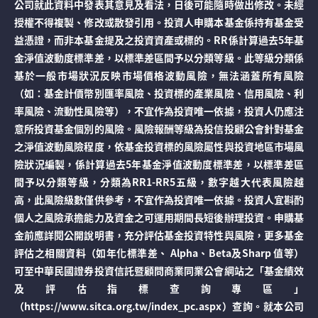
公司就此資料中發表其意見及看法，日後可能隨時做出修改。未經
授權不得複製、修改或散發引用。投資人申購本基金係持有基金受
益憑證，而非本基金提及之投資資產或標的。RR係計算過去5年基
金淨值波動度標準差，以標準差區間予以分類等級。此等級分類係
基於一般市場狀況反映市場價格波動風險，無法涵蓋所有風險
（如：基金計價幣別匯率風險、投資標的產業風險、信用風險、利
率風險、流動性風險等），不宜作為投資唯一依據，投資人仍應注
意所投資基金個別的風險。風險報酬等級為投信投顧公會針對基金
之淨值波動風險程度，依基金投資標的風險屬性與投資地區市場風
險狀況編製，係計算過去5年基金淨值波動度標準差，以標準差區
間予以分類等級，分類為RR1-RR5五級，數字越大代表風險越
高，此風險級數僅供參考，不宜作為投資唯一依據。投資人宜斟酌
個人之風險承擔能力及資金之可運用期間長短後辦理投資。申購基
金前應詳閱公開說明書，充分評估基金投資特性與風險，更多基金
評估之相關資料（如年化標準差、 Alpha、Beta及Sharp 值等）
可至中華民國證券投資信託暨顧問商業同業公會網站之「基金績效
及評估指標查詢專區」
（https://www.sitca.org.tw/index_pc.aspx）查詢。就本公司