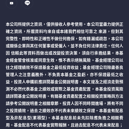
本公司所提供之資訊，僅供接收人參考使用。本公司當盡力提供正
確之資訊，所載資料均來自或本諸我們相信可靠之 來源，但對其
完整性、即時性和正確性不做任何擔保，如有錯漏或疏忽，本公司
或關係企業與其任何董事或受僱人，並不負任何法律責任。任何人
因 信賴此等資料而做出或改變投資決策，須自行承擔結果。本基
金經金管會核准或同意生效，惟不表示絕無風險。基金經理公司以
往之經理績效不保證基金之最低投資收益；基金經理公司除盡善良
管理人之注意義務外，不負責本基金之盈虧，亦不保證最低之收
益，投資人申購前應詳閱基金公開說明書。本文提及之經濟走勢預
測不必然代表基金之績效或實際之基金資產配置，本基金投資風險
請詳閱基金公開說明書。有關基金資產配置之相關投資策略與方法
請參考公開說明書之相關章節。投資人因不同時間進場，將有不同
之投資績效，過去之績效亦不代表未來績效之保證。本基金有配息
型及非配息型(累積型)。本基金配息前未先扣除應負擔之相關費
用。基金配息不代表基金實際報酬，且過去配息不代表未來配息；