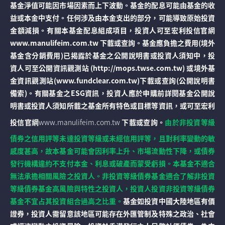
基金淨值可能因市場因素而上下波動。基金的配息可能由基金的收
益或本金中支付。任何涉及由本金支出的部分，可能導致原始投資
金額減損。有關本基金配息組成項目，投資人可至宏利投信官網
www.manulifeim.com.tw 下載或查詢。基金應負擔之費用(境外
基金含分銷費用)已揭露於基金之公開說明書或投資人須知中，投
資人可至公開資訊觀測站 (http://mops.twse.com.tw) 或境外基
金資訊觀測站(www.fundclear.com.tw)下載或查詢(公開說明書
備索)。有關基金之ESG資訊，投資人應於申購前詳閱基金公開說
明書或投資人須知所載之基金所有特色或目標等資訊，或可至宏利
投信官網
www.manulifeim.com.tw
下載或查詢。
由於非投資等級
債券之信用評等未達投資等級或未經信用評等，且對利率變動的敏
感度甚高，故本基金可能會因利率上升、市場流動性下降，或債券
發行機構違約不支付本金、利息或破產而蒙受虧損。本基金不適合
無法承擔相關風險之投資人。非投資等級債券基金適合了解非投資
等級債券基金高風險與特性之投資人，投資人投資非投資等級債券
基金不宜占其投資組合過高之比重。
基金如投資中國大陸地區有價
證券，投資人需留意該地區可能存在外匯管制及特殊之政治、社會