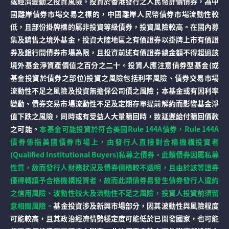
或經濟變動之投資風險。投資於香港發行之人民幣計價債券，為中
國離岸債券市場交易之標的，中國離岸人民幣債券市場流動性較
低，且部份掛牌標的屬非投資等級債券，投資風險較高。在國內募
集及銷售之境外基金，投資大陸地區之有價證券以掛牌上市有價證
券及銀行間債券市場為限，且投資前述有價證券總金額不得超過該
境外基金淨資產價值之百分之二十。投資人應注意債券型基金(或
基金投資於債券之部位)投資之風險包括利率風險、債券交易市場
流動性不足之風險及投資無擔保公司債之風險；本基金或有因利率
變動、債券交易市場流動性不足及定期存單提前解約而影響基金淨
值下跌之風險，同時或有受益人大量贖回時，致延遲給付贖回價款
之可能。
本基金可能投資於符合美國Rule 144A債券，Rule 144A
債券係指美國債券市場上，由發行人直接對合格機構投資者
(Qualified Institutional Buyers)私募之債券。此類債券因屬私募
性質，故而發行人財務狀況及債券價格較不透明，且由於該等證券
僅得轉讓予合格機構投資者，故而此類債券易發生債券發行人違約
之信用風險、波動性較大及流動性不足之風險，投資人投資前須留
意相關風險。
基金投資涉及新興市場部分，因其波動性與風險程度
可能較高，且其政治經濟情勢穩定度可能低於已開發國家，也可能