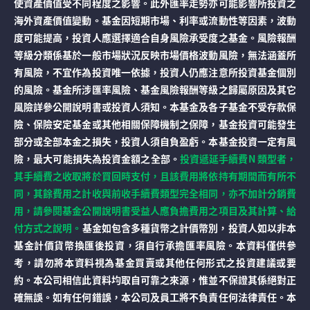
使資產價值受不同程度之影響。此外匯率走勢亦可能影響所投資之
海外資產價值變動。基金因短期市場、利率或流動性等因素，波動
度可能提高，投資人應選擇適合自身風險承受度之基金。風險報酬
等級分類係基於一般市場狀況反映市場價格波動風險，無法涵蓋所
有風險，不宜作為投資唯一依據，投資人仍應注意所投資基金個別
的風險。基金所涉匯率風險、基金風險報酬等級之歸屬原因及其它
風險詳參公開說明書或投資人須知。本基金及各子基金不受存款保
險、保險安定基金或其他相關保障機制之保障，基金投資可能發生
部分或全部本金之損失，投資人須自負盈虧。本基金投資一定有風
險，最大可能損失為投資金額之全部。
投資遞延手續費N 類型者，
其手續費之收取將於買回時支付，且該費用將依持有期間而有所不
同，其餘費用之計收與前收手續費類型完全相同，亦不加計分銷費
用，請參閱基金公開說明書受益人應負擔費用之項目及其計算、給
付方式之說明。
基金如包含多種貨幣之計價幣別，投資人如以非本
基金計價貨幣換匯後投資，須自行承擔匯率風險。本資料僅供參
考，請勿將本資料視為基金買賣或其他任何形式之投資建議或要
約。本公司相信此資料均取自可靠之來源，惟並不保證其係絕對正
確無誤。如有任何錯誤，本公司及員工將不負責任何法律責任。本