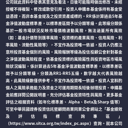
公司就此資料中發表其意見及看法，日後可能隨時做出修改。未經
授權不得複製、修改或散發引用。投資人申購本基金係持有基金受
益憑證，而非本基金提及之投資資產或標的。RR係計算過去5年基
金淨值波動度標準差，以標準差區間予以分類等級。此等級分類係
基於一般市場狀況反映市場價格波動風險，無法涵蓋所有風險
（如：基金計價幣別匯率風險、投資標的產業風險、信用風險、利
率風險、流動性風險等），不宜作為投資唯一依據，投資人仍應注
意所投資基金個別的風險。風險報酬等級為投信投顧公會針對基金
之淨值波動風險程度，依基金投資標的風險屬性與投資地區市場風
險狀況編製，係計算過去5年基金淨值波動度標準差，以標準差區
間予以分類等級，分類為RR1-RR5五級，數字越大代表風險越
高，此風險級數僅供參考，不宜作為投資唯一依據。投資人宜斟酌
個人之風險承擔能力及資金之可運用期間長短後辦理投資。申購基
金前應詳閱公開說明書，充分評估基金投資特性與風險，更多基金
評估之相關資料（如年化標準差、 Alpha、Beta及Sharp 值等）
可至中華民國證券投資信託暨顧問商業同業公會網站之「基金績效
及評估指標查詢專區」
（https://www.sitca.org.tw/index_pc.aspx）查詢。就本公司