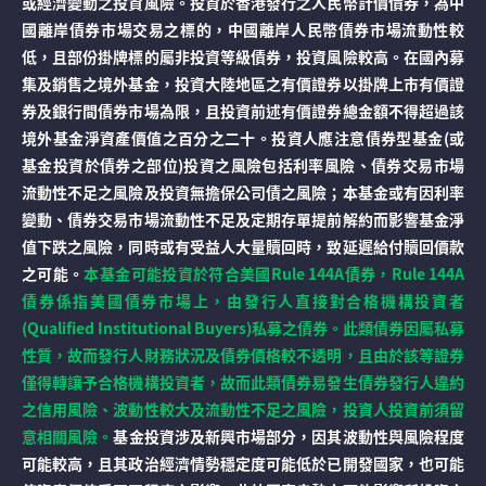
或經濟變動之投資風險。投資於香港發行之人民幣計價債券，為中
國離岸債券市場交易之標的，中國離岸人民幣債券市場流動性較
低，且部份掛牌標的屬非投資等級債券，投資風險較高。在國內募
集及銷售之境外基金，投資大陸地區之有價證券以掛牌上市有價證
券及銀行間債券市場為限，且投資前述有價證券總金額不得超過該
境外基金淨資產價值之百分之二十。投資人應注意債券型基金(或
基金投資於債券之部位)投資之風險包括利率風險、債券交易市場
流動性不足之風險及投資無擔保公司債之風險；本基金或有因利率
變動、債券交易市場流動性不足及定期存單提前解約而影響基金淨
值下跌之風險，同時或有受益人大量贖回時，致延遲給付贖回價款
之可能。
本基金可能投資於符合美國Rule 144A債券，Rule 144A
債券係指美國債券市場上，由發行人直接對合格機構投資者
(Qualified Institutional Buyers)私募之債券。此類債券因屬私募
性質，故而發行人財務狀況及債券價格較不透明，且由於該等證券
僅得轉讓予合格機構投資者，故而此類債券易發生債券發行人違約
之信用風險、波動性較大及流動性不足之風險，投資人投資前須留
意相關風險。
基金投資涉及新興市場部分，因其波動性與風險程度
可能較高，且其政治經濟情勢穩定度可能低於已開發國家，也可能