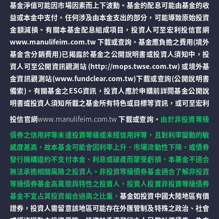
基金淨值可能因市場因素而上下波動。基金的配息可能由基金的收
益或本金中支付。任何涉及由本金支出的部分，可能導致原始投資
金額減損。有關本基金配息組成項目，投資人可至宏利投信官網
www.manulifeim.com.tw 下載或查詢。基金應負擔之費用(境外
基金含分銷費用)已揭露於基金之公開說明書或投資人須知中，投
資人可至公開資訊觀測站 (http://mops.twse.com.tw) 或境外基
金資訊觀測站(www.fundclear.com.tw)下載或查詢(公開說明書
備索)。有關基金之ESG資訊，投資人應於申購前詳閱基金公開說
明書或投資人須知所載之基金所有特色或目標等資訊，或可至宏利
投信官網
www.manulifeim.com.tw
下載或查詢。
由於非投資等級
債券之信用評等未達投資等級或未經信用評等，且對利率變動的敏
感度甚高，故本基金可能會因利率上升、市場流動性下降，或債券
發行機構違約不支付本金、利息或破產而蒙受虧損。本基金不適合
無法承擔相關風險之投資人。非投資等級債券基金適合了解非投資
等級債券基金高風險與特性之投資人，投資人投資非投資等級債券
基金不宜占其投資組合過高之比重。
基金如投資中國大陸地區有價
證券，投資人需留意該地區可能存在外匯管制及特殊之政治、社會