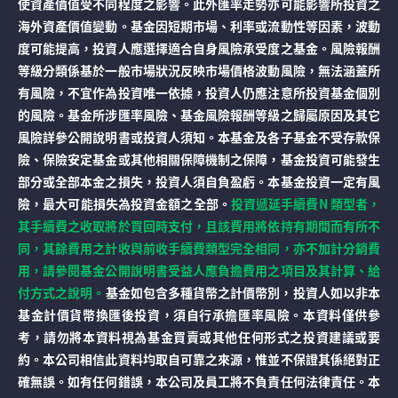
使資產價值受不同程度之影響。此外匯率走勢亦可能影響所投資之
海外資產價值變動。基金因短期市場、利率或流動性等因素，波動
度可能提高，投資人應選擇適合自身風險承受度之基金。風險報酬
等級分類係基於一般市場狀況反映市場價格波動風險，無法涵蓋所
有風險，不宜作為投資唯一依據，投資人仍應注意所投資基金個別
的風險。基金所涉匯率風險、基金風險報酬等級之歸屬原因及其它
風險詳參公開說明書或投資人須知。本基金及各子基金不受存款保
險、保險安定基金或其他相關保障機制之保障，基金投資可能發生
部分或全部本金之損失，投資人須自負盈虧。本基金投資一定有風
險，最大可能損失為投資金額之全部。
投資遞延手續費N 類型者，
其手續費之收取將於買回時支付，且該費用將依持有期間而有所不
同，其餘費用之計收與前收手續費類型完全相同，亦不加計分銷費
用，請參閱基金公開說明書受益人應負擔費用之項目及其計算、給
付方式之說明。
基金如包含多種貨幣之計價幣別，投資人如以非本
基金計價貨幣換匯後投資，須自行承擔匯率風險。本資料僅供參
考，請勿將本資料視為基金買賣或其他任何形式之投資建議或要
約。本公司相信此資料均取自可靠之來源，惟並不保證其係絕對正
確無誤。如有任何錯誤，本公司及員工將不負責任何法律責任。本