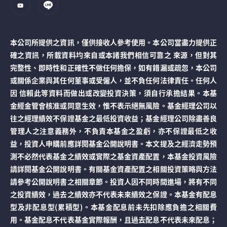
本公司所提供之資訊，僅供接收人參考使用。本公司當盡力提供正
確之資訊，所載資料均來自或本諸我們相信可靠之 來源，但對其
完整性、即時性和正確性不做任何擔保，如有錯漏或疏忽，本公司
或關係企業與其任何董事或受僱人，並不負任何法律責任。任何人
因 信賴此等資料而做出或改變投資決策，須自行承擔結果。本基
金經金管會核准或同意生效，惟不表示絕無風險。基金經理公司以
往之經理績效不保證基金之最低投資收益；基金經理公司除盡善良
管理人之注意義務外，不負責本基金之盈虧，亦不保證最低之收
益，投資人申購前應詳閱基金公開說明書。本文提及之經濟走勢預
測不必然代表基金之績效或實際之基金資產配置，本基金投資風險
請詳閱基金公開說明書。有關基金資產配置之相關投資策略與方法
請參考公開說明書之相關章節。投資人因不同時間進場，將有不同
之投資績效，過去之績效亦不代表未來績效之保證。本基金有配息
型及非配息型(累積型)。本基金配息前未先扣除應負擔之相關費
用。基金配息不代表基金實際報酬，且過去配息不代表未來配息；