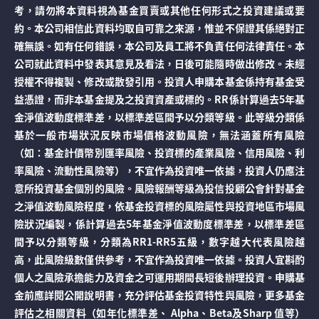
考，請勿將本資料視為基金買賣或其他任何形式之投資建議或要
約。本公司相信此資料均取自可靠之來源，惟並不保證其係絕對正
確無誤。如有任何錯誤，本公司及員工將不負責任何法律責任。本
公司就此資料中發表其意見及看法，日後可能隨時做出修改。未經
授權不得複製、修改或散發引用。投資人申購本基金係持有基金受
益憑證，而非本基金提及之投資資產或標的。RR係計算過去5年基
金淨值波動度標準差，以標準差區間予以分類等級。此等級分類係
基於一般市場狀況反映市場價格波動風險，無法涵蓋所有風險
（如：基金計價幣別匯率風險、投資標的產業風險、信用風險、利
率風險、流動性風險等），不宜作為投資唯一依據，投資人仍應注
意所投資基金個別的風險。風險報酬等級為投信投顧公會針對基金
之淨值波動風險程度，依基金投資標的風險屬性與投資地區市場風
險狀況編製，係計算過去5年基金淨值波動度標準差，以標準差區
間予以分類等級，分類為RR1-RR5五級，數字越大代表風險越
高，此風險級數僅供參考，不宜作為投資唯一依據。投資人宜斟酌
個人之風險承擔能力及資金之可運用期間長短後辦理投資。申購基
金前應詳閱公開說明書，充分評估基金投資特性與風險，更多基金
評估之相關資料（如年化標準差、 Alpha、Beta及Sharp 值等）