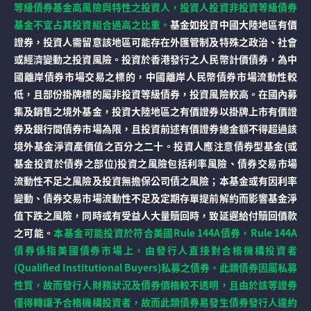
等級債券基金高風險與特性之投資人，投資人投資非投資等級債券
基金不宜占其投資組合過高之比重。
基金如投資中國大陸地區有價
證券，投資人需留意該地區可能存在外匯管制及特殊之政治、社會
或經濟變動之投資風險。投資於香港發行之人民幣計價債券，為中
國離岸債券市場交易之標的，中國離岸人民幣債券市場流動性較
低，且部份掛牌標的屬非投資等級債券，投資風險較高。在國內募
集及銷售之境外基金，投資大陸地區之有價證券以掛牌上市有價證
券及銀行間債券市場為限，且投資前述有價證券總金額不得超過該
境外基金淨資產價值之百分之二十。投資人應注意債券型基金(或
基金投資於債券之部位)投資之風險包括利率風險、債券交易市場
流動性不足之風險及投資無擔保公司債之風險；本基金或有因利率
變動、債券交易市場流動性不足及定期存單提前解約而影響基金淨
值下跌之風險，同時或有受益人大量贖回時，致延遲給付贖回價款
之可能。
本基金可能投資於符合美國Rule 144A債券，Rule 144A
債券係指美國債券市場上，由發行人直接對合格機構投資者
(Qualified Institutional Buyers)私募之債券。此類債券因屬私募
性質，故而發行人財務狀況及債券價格較不透明，且由於該等證券
僅得轉讓予合格機構投資者，故而此類債券易發生債券發行人違約