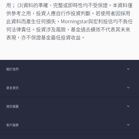
用； (3)資料的準確、完整或即時性均不受保證。本資料僅
供參考之用，投資人應自行作投資判斷。若使用者因採用
此資料而產生任何損失，Morningstar與宏利投信均不負任
何法律責任。投資涉及風險，基金過去績效不代表其未來
表現，亦不保證基金最低投資收益。
關於我們
基金資訊
資訊揭露
客戶服務