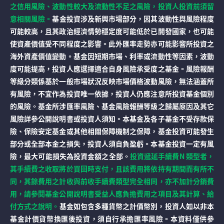
之信用風險、波動性較大及流動性不足之風險，投資人投資前須留
意相關風險。
基金投資涉及新興市場部分，因其波動性與風險程度
可能較高，且其政治經濟情勢穩定度可能低於已開發國家，也可能
使資產價值受不同程度之影響。此外匯率走勢亦可能影響所投資之
海外資產價值變動。基金因短期市場、利率或流動性等因素，波動
度可能提高，投資人應選擇適合自身風險承受度之基金。風險報酬
等級分類係基於一般市場狀況反映市場價格波動風險，無法涵蓋所
有風險，不宜作為投資唯一依據，投資人仍應注意所投資基金個別
的風險。基金所涉匯率風險、基金風險報酬等級之歸屬原因及其它
風險詳參公開說明書或投資人須知。本基金及各子基金不受存款保
險、保險安定基金或其他相關保障機制之保障，基金投資可能發生
部分或全部本金之損失，投資人須自負盈虧。本基金投資一定有風
險，最大可能損失為投資金額之全部。
投資遞延手續費N 類型者，
其手續費之收取將於買回時支付，且該費用將依持有期間而有所不
同，其餘費用之計收與前收手續費類型完全相同，亦不加計分銷費
用，請參閱基金公開說明書受益人應負擔費用之項目及其計算、給
付方式之說明。
基金如包含多種貨幣之計價幣別，投資人如以非本
基金計價貨幣換匯後投資，須自行承擔匯率風險。本資料僅供參