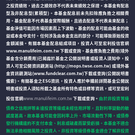
之投資績效，過去之績效亦不代表未來績效之保證。本基金有配息
型及非配息型(累積型)。本基金配息前未先扣除應負擔之相關費
用。基金配息不代表基金實際報酬，且過去配息不代表未來配息；
基金淨值可能因市場因素而上下波動。基金的配息可能由基金的收
益或本金中支付。任何涉及由本金支出的部分，可能導致原始投資
金額減損。有關本基金配息組成項目，投資人可至宏利投信官網
www.manulifeim.com.tw 下載或查詢。基金應負擔之費用(境外
基金含分銷費用)已揭露於基金之公開說明書或投資人須知中，投
資人可至公開資訊觀測站 (http://mops.twse.com.tw) 或境外基
金資訊觀測站(www.fundclear.com.tw)下載或查詢(公開說明書
備索)。有關基金之ESG資訊，投資人應於申購前詳閱基金公開說
明書或投資人須知所載之基金所有特色或目標等資訊，或可至宏利
投信官網
www.manulifeim.com.tw
下載或查詢。
由於非投資等級
債券之信用評等未達投資等級或未經信用評等，且對利率變動的敏
感度甚高，故本基金可能會因利率上升、市場流動性下降，或債券
發行機構違約不支付本金、利息或破產而蒙受虧損。本基金不適合
無法承擔相關風險之投資人。非投資等級債券基金適合了解非投資