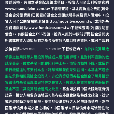
金額減損。有關本基金配息組成項目，投資人可至宏利投信官網
www.manulifeim.com.tw 下載或查詢。基金應負擔之費用(境外
基金含分銷費用)已揭露於基金之公開說明書或投資人須知中，投
資人可至公開資訊觀測站 (http://mops.twse.com.tw) 或境外基
金資訊觀測站(www.fundclear.com.tw)下載或查詢(公開說明書
備索)。有關基金之ESG資訊，投資人應於申購前詳閱基金公開說
明書或投資人須知所載之基金所有特色或目標等資訊，或可至宏利
投信官網
www.manulifeim.com.tw
下載或查詢。
由於非投資等級
債券之信用評等未達投資等級或未經信用評等，且對利率變動的敏
感度甚高，故本基金可能會因利率上升、市場流動性下降，或債券
發行機構違約不支付本金、利息或破產而蒙受虧損。本基金不適合
無法承擔相關風險之投資人。非投資等級債券基金適合了解非投資
等級債券基金高風險與特性之投資人，投資人投資非投資等級債券
基金不宜占其投資組合過高之比重。
基金如投資中國大陸地區有價
證券，投資人需留意該地區可能存在外匯管制及特殊之政治、社會
或經濟變動之投資風險。投資於香港發行之人民幣計價債券，為中
國離岸債券市場交易之標的，中國離岸人民幣債券市場流動性較