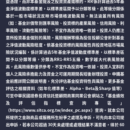
益憑證，而非本基金提及之投資資產或標的。RR係計算過去5年基
金淨值波動度標準差，以標準差區間予以分類等級。此等級分類係
基於一般市場狀況反映市場價格波動風險，無法涵蓋所有風險
（如：基金計價幣別匯率風險、投資標的產業風險、信用風險、利
率風險、流動性風險等），不宜作為投資唯一依據，投資人仍應注
意所投資基金個別的風險。風險報酬等級為投信投顧公會針對基金
之淨值波動風險程度，依基金投資標的風險屬性與投資地區市場風
險狀況編製，係計算過去5年基金淨值波動度標準差，以標準差區
間予以分類等級，分類為RR1-RR5五級，數字越大代表風險越
高，此風險級數僅供參考，不宜作為投資唯一依據。投資人宜斟酌
個人之風險承擔能力及資金之可運用期間長短後辦理投資。申購基
金前應詳閱公開說明書，充分評估基金投資特性與風險，更多基金
評估之相關資料（如年化標準差、 Alpha、Beta及Sharp 值等）
可至中華民國證券投資信託暨顧問商業同業公會網站之「基金績效
及評估指標查詢專區」
（https://www.sitca.org.tw/index_pc.aspx）查詢。就本公司
所提供之金融商品或服務所生紛爭之處理及申訴，可先向本公司提
出申訴，若本公司超過 30天未處理或處理結果不滿意者，得於 60