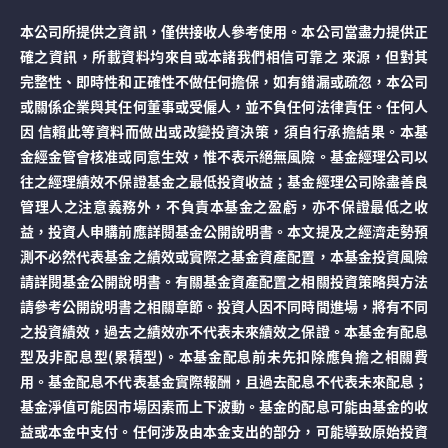
本公司所提供之資訊，僅供接收人參考使用。本公司當盡力提供正
確之資訊，所載資料均來自或本諸我們相信可靠之 來源，但對其
完整性、即時性和正確性不做任何擔保，如有錯漏或疏忽，本公司
或關係企業與其任何董事或受僱人，並不負任何法律責任。任何人
因 信賴此等資料而做出或改變投資決策，須自行承擔結果。本基
金經金管會核准或同意生效，惟不表示絕無風險。基金經理公司以
往之經理績效不保證基金之最低投資收益；基金經理公司除盡善良
管理人之注意義務外，不負責本基金之盈虧，亦不保證最低之收
益，投資人申購前應詳閱基金公開說明書。本文提及之經濟走勢預
測不必然代表基金之績效或實際之基金資產配置，本基金投資風險
請詳閱基金公開說明書。有關基金資產配置之相關投資策略與方法
請參考公開說明書之相關章節。投資人因不同時間進場，將有不同
之投資績效，過去之績效亦不代表未來績效之保證。本基金有配息
型及非配息型(累積型)。本基金配息前未先扣除應負擔之相關費
用。基金配息不代表基金實際報酬，且過去配息不代表未來配息；
基金淨值可能因市場因素而上下波動。基金的配息可能由基金的收
益或本金中支付。任何涉及由本金支出的部分，可能導致原始投資