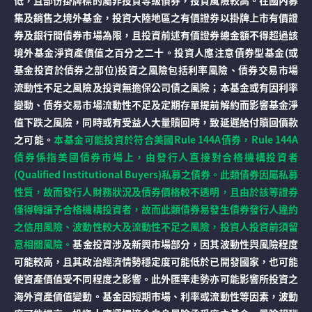
低，且部份掛牌標的屬非投資等級債券，投資風險較高。在國內募
集及銷售之境外基金，投資大陸地區之有價證券以掛牌上市有價證
券及銀行間債券市場為限，且投資前述有價證券總金額不得超過該
境外基金淨資產價值之百分之二十。投資人應注意債券型基金(或
基金投資於債券之部位)投資之風險包括利率風險、債券交易市場
流動性不足之風險及投資無擔保公司債之風險；本基金或有因利率
變動、債券交易市場流動性不足及定期存單提前解約而影響基金淨
值下跌之風險，同時或有受益人大量贖回時，致延遲給付贖回價款
之可能。
本基金可能投資於符合美國Rule 144A債券，Rule 144A
債券係指美國債券市場上，由發行人直接對合格機構投資者
(Qualified Institutional Buyers)私募之債券。此類債券因屬私募
性質，故而發行人財務狀況及債券價格較不透明，且由於該等證券
僅得轉讓予合格機構投資者，故而此類債券易發生債券發行人違約
之信用風險、波動性較大及流動性不足之風險，投資人投資前須留
意相關風險。
基金投資涉及新興市場部分，因其波動性與風險程度
可能較高，且其政治經濟情勢穩定度可能低於已開發國家，也可能
使資產價值受不同程度之影響。此外匯率走勢亦可能影響所投資之
海外資產價值變動。基金因短期市場、利率或流動性等因素，波動