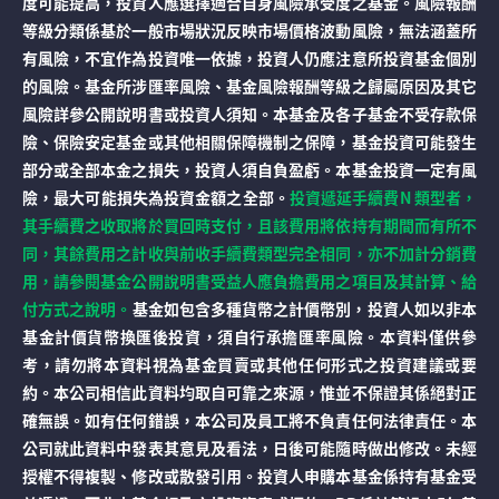
度可能提高，投資人應選擇適合自身風險承受度之基金。風險報酬
等級分類係基於一般市場狀況反映市場價格波動風險，無法涵蓋所
有風險，不宜作為投資唯一依據，投資人仍應注意所投資基金個別
的風險。基金所涉匯率風險、基金風險報酬等級之歸屬原因及其它
風險詳參公開說明書或投資人須知。本基金及各子基金不受存款保
險、保險安定基金或其他相關保障機制之保障，基金投資可能發生
部分或全部本金之損失，投資人須自負盈虧。本基金投資一定有風
險，最大可能損失為投資金額之全部。
投資遞延手續費N 類型者，
其手續費之收取將於買回時支付，且該費用將依持有期間而有所不
同，其餘費用之計收與前收手續費類型完全相同，亦不加計分銷費
用，請參閱基金公開說明書受益人應負擔費用之項目及其計算、給
付方式之說明。
基金如包含多種貨幣之計價幣別，投資人如以非本
基金計價貨幣換匯後投資，須自行承擔匯率風險。本資料僅供參
考，請勿將本資料視為基金買賣或其他任何形式之投資建議或要
約。本公司相信此資料均取自可靠之來源，惟並不保證其係絕對正
確無誤。如有任何錯誤，本公司及員工將不負責任何法律責任。本
公司就此資料中發表其意見及看法，日後可能隨時做出修改。未經
授權不得複製、修改或散發引用。投資人申購本基金係持有基金受