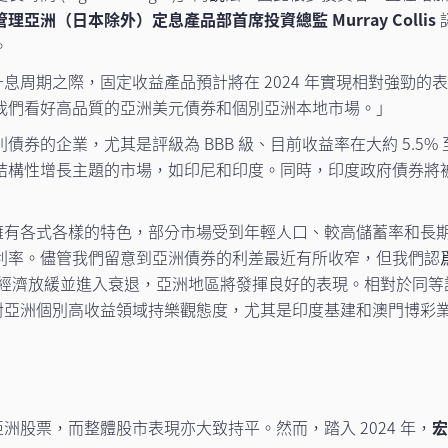
理亞洲（日本除外）定息產品部首席投資總監 Murray Collis
。
息周期之際，固定收益產品預計將在 2024 年實現相對強勁
我們看好高品質的亞洲美元債券和個別亞洲本地市場。」
券的企業，尤其是評級為 BBB 級、目前收益率在大約 5.5%
結構性增長主題的市場，如印尼和印度。同時，印度政府債券將
擁有各式各樣的特色，部分市場受到年輕人口、較高儲蓄率和長
利率。儘管我們留意到亞洲債券的利差最近有所收窄，但我們認
們也相信，若美國經濟放緩並進入衰退，亞洲地區將發揮良好的表現。相
我們對亞洲個別高收益領域持樂觀態度，尤其是印度基建和澳門博彩
亞洲股票，而整體股市表現亦大致持平。然而，踏入 2024 年，
宏