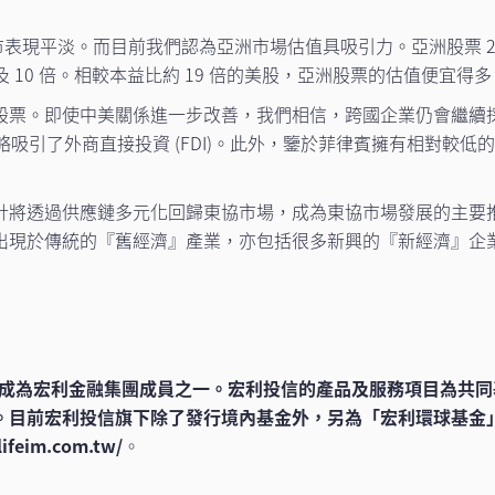
股市表現平淡。而目前我們認為亞洲市場估值具吸引力。亞洲股票 20
 10 倍。相較本益比約 19 倍的美股，亞洲股票的估值便宜得
股票。即使中美關係進一步改善，我們相信，跨國企業仍會繼續採
略吸引了外商直接投資 (FDI)。此外，鑒於菲律賓擁有相對較
計將透過供應鏈多元化回歸東協市場，成為東協市場發展的主要
出現於傳統的『舊經濟』產業，亦包括很多新興的『新經濟』企
0月成為宏利金融集團成員之一。宏利投信的產品及服務項目為共
。目前宏利投信旗下除了發行境內基金外，另為「宏利環球基金
eim.com.tw/
。