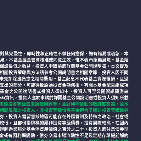
但對其完整性、即時性和正確性不做任何擔保，如有錯漏或疏忽，本
結果。本基金經金管會核准或同意生效，惟不表示絕無風險。基金經
保證最低之收益，投資人申購前應詳閱基金公開說明書。本文提及
相關投資策略與方法請參考公開說明書之相關章節。投資人因不同
前未先扣除應負擔之相關費用。基金配息不代表基金實際報酬，且過
支出的部分，可能導致原始投資金額減損。有關本基金配息組成項
已揭露於基金之公開說明書或投資人須知中，投資人可至公開資訊觀測站
)。有關基金之ESG資訊，投資人應於申購前詳閱基金公開說明書或投資人須知所載
未達投資等級或未經信用評等，且對利率變動的敏感度甚高，故本
相關風險之投資人。非投資等級債券基金適合了解非投資等級債券
券，投資人需留意該地區可能存在外匯管制及特殊之政治、社會或
較低，且部份掛牌標的屬非投資等級債券，投資風險較高。在國內
得超過該境外基金淨資產價值之百分之二十。投資人應注意債券型
基金或有因利率變動、債券交易市場流動性不足及定期存單提前解約