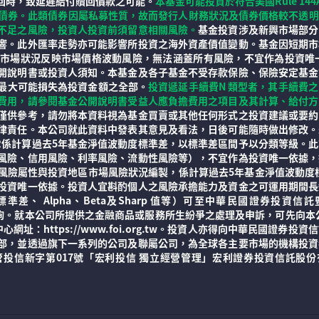
回時，致延遲給付贖回價款之可能。
本基金可能投資於符合美國Rule 14
al Buyers)私募之債券。此類債券因屬私募性質，故而發行人財務狀況及債券
不足之風險，投資人投資前須留意相關風險。
基金投資涉及新興市場部分
響。此外匯率走勢亦可能影響所投資之海外資產價值變動。基金因短期市
般市場狀況反映市場價格波動風險，無法涵蓋所有風險，不宜作為投資唯
開說明書或投資人須知。本基金及各子基金不受存款保險、保險安定基金
最大可能損失為投資金額之全部。
投資遞延手續費N 類型者，其手續費
費用，請參閱基金公開說明書受益人應負擔費用之項目及其計算、給付方
僅供參考，請勿將本資料視為基金買賣或其他任何形式之投資建議或要約
律責任。本公司就此資料中發表其意見及看法，日後可能隨時做出修改。
R係計算過去5年基金淨值波動度標準差，以標準差區間予以分類等級。
風險、信用風險、利率風險、流動性風險等），不宜作為投資唯一依據，
險屬性與投資地區市場風險狀況編製，係計算過去5年基金淨值波動度標準
投資唯一依據。投資人宜斟酌個人之風險承擔能力及資金之可運用期間長
差、 Alpha、Beta及Sharp 值等）可至中華民國證券投
dex_pc.aspx）查詢。就本公司所提供之金融商品或服務所生紛爭之處理及申訴
心網址：https://www.foi.org.tw。投資人亦得向中華民國
部，並透過旗下一系列的公司及聯屬公司，為全球各主要市場的機構投資
新字第017號「宏利投信 獨立經營管理」宏利證券投資信託股份有限公司/