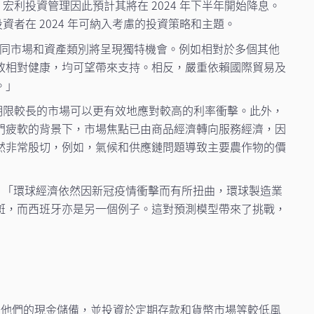
宏利投資管理因此預計其將在 2024 年下半年開始降息。
者在 2024 年可納入考慮的投資策略和主題。
計不同市場和資產類別將呈現獨特機會。例如相對於多個其他
政相對健康，均可望帶來支持。相反，嚴重依賴國際貿易及
。」
務期限較長的市場可以更有效地應對較高的利率衝擊。此外，
門疲軟的背景下，市場焦點已由商品經濟轉向服務經濟，因
然非常殷切，例如，氣候和供應鏈問題導致主要農作物的價
。「環球經濟依然因新冠疫情衝擊而有所扭曲，環球製造業
斑，而西班牙亦是另一個例子。這對預測模型帶來了挑戰，
直在增加他們的現金儲備，並投資於定期存款和貨幣市場等較低風