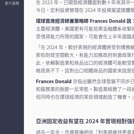
在 2023 年，已開發經濟體面對數十年來其
客戶服務
今日，宏利投資管理在 2024 年投資展望媒
環球首席經濟師兼策略師 Frances Donald 說
主要經濟體，美國更有可能抵禦金融體系收緊
受借貸能力所限的國家，可能會在上半年面臨
「在 2024 年，較好表現的經濟體將受到
那些財政空間較大，有能力加推政府刺激政策
此，依賴製造業和商品出口的經濟體可能較受
格居高不下，這對出口相關商品的國家來說是
Frances Donald
亦指出雖然全球發展不同步已
和服務業的脫節一反常態。製造業經歷了一段
但同時也在環球經濟的某些領域創造了機會。
亞洲固定收益有望在 2024 年實現相對
過去一年半，市場普遍相信「利率將維持更高更長時