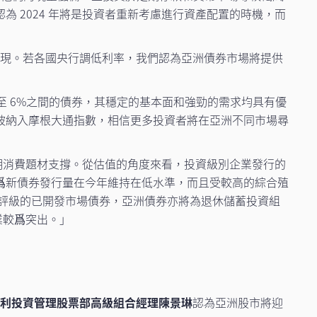
認為 2024 年將是投資者重新考慮進行資產配置的時機，而
的表現。若各國央行調低利率，我們認為亞洲債券市場將提供
 至 6%之間的債券，其穩定的基本面和強勁的需求均具有優
被納入摩根大通指數，相信更多投資者將在亞洲不同市場尋
期消費題材支撐。從估值的角度來看，投資級別企業發行的
爲新債券發行量在今年維持在低水準，而且受較高的綜合殖
對於同等評級的已開發市場債券，亞洲債券亦將為退休儲蓄投資組
業較爲突出。」
利投資管理股票部高級組合經理陳景琳
認為亞洲股市將迎