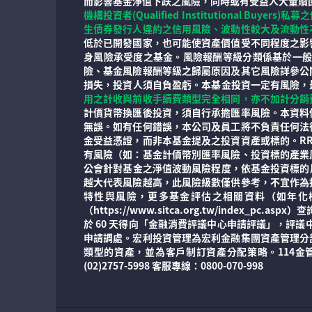
而影響基金淨值下跌之風險，同時或有受益人大量贖
機構投資者(Qualified Institution
生債券發行人違約之信用風險、波動性較大及流動性
低於已開發國家，也可能使資產價值受不同程度之影
身風險承受度之基金。風險報酬等級分類係基於一
險、基金風險報酬等級之歸屬原因及其它風險詳參公
損失，投資人須自負盈虧。本基金投資一定有風險，
用之計收與前收手續費類型完全相同，亦不加計分銷
計價貨幣換匯後投資，須自行承擔匯率風險。本資料
無誤。如有任何錯誤，本公司及員工將不負責任何法
金受益憑證，而非本基金提及之投資資產或標的。R
有風險（如：基金計價幣別匯率風險、投資標的產業
公會針對基金之淨值波動風險程度，依基金投資標的風
越大代表風險越高，此風險級數僅供參考，不宜作為
特性與風險，更多基金評估之相關資料（如年化標準
（https://www.sitca.org.tw/in
於 60 天得向「金融消費評議中心申請評議」，評議中
申請調處。宏利投資管理為宏利金融集團資產管理分
類型的資產，並為客戶制訂資產分配策略。114金管投信
(02)2757-5998 客服專線：0800-070-998