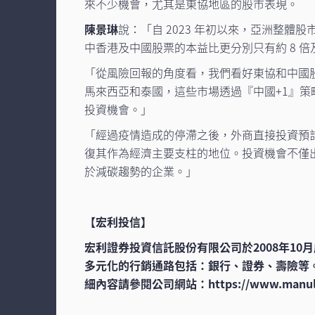
來不少機會，尤其是東協地區的股市表現。
陳景琳
說：「自 2023 年初以來，亞洲整體
中香港及中國股票的本益比更分別只有約 8 倍及
「從風險回報的角度看，我們看好東協和中國
馬來西亞和泰國，這些市場透過『中國+1』策
投資機會。」
「經過疫情造成的停滯之後，外商直接投資預
復其作為經濟主要支柱的地位。投資機會不僅
於減碳趨勢的企業。」
【宏利投信】
宏利證券投資信託股份有限公司於2008年1
多元化的行銷通路包括：銀行、證券、壽險等
細內容請參閱公司網站：https://www.manulif