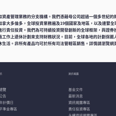
和資產管理業務的分支機構。我們憑藉母公司超過一個多世紀的
加拿大多倫多，全球投資業務遍及19個國家及地區，以及連繫全
進行責任投資。我們為可持續投資開發創新的全球框架，與證券
過工作上退休計劃來支持財務狀況。目前，全球各地的計劃保薦
活。非所有產品均可於所有司法管轄區銷售。詳情請瀏覽網頁manu
訊
資訊揭露
總覽
基金文件
公告
最新消息
非計價日
資訊揭露專區
平準金專區
責任投資專區
永續資訊揭露專區