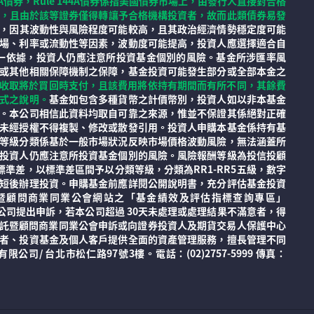
4A債券，Rule 144A債券係指美國債券市場上，由發行人直接對合格
價格較不透明，且由於該等證券僅得轉讓予合格機構投資者，故而此類債券易發
，因其波動性與風險程度可能較高，且其政治經濟情勢穩定度可能
場、利率或流動性等因素，波動度可能提高，投資人應選擇適合自
一依據，投資人仍應注意所投資基金個別的風險。基金所涉匯率風
或其他相關保障機制之保障，基金投資可能發生部分或全部本金之
之收取將於買回時支付，且該費用將依持有期間而有所不同，其餘費
式之說明。
基金如包含多種貨幣之計價幣別，投資人如以非本基金
。本公司相信此資料均取自可靠之來源，惟並不保證其係絕對正確
未經授權不得複製、修改或散發引用。投資人申購本基金係持有基
此等級分類係基於一般市場狀況反映市場價格波動風險，無法涵蓋所
投資人仍應注意所投資基金個別的風險。風險報酬等級為投信投顧
差，以標準差區間予以分類等級，分類為RR1-RR5五級，數字
短後辦理投資。申購基金前應詳閱公開說明書，充分評估基金投資
資信託暨顧問商業同業公會網站之「基金績效及評估指標查詢專區」
，可先向本公司提出申訴，若本公司超過 30天未處理或處理結果不滿意者，得
證券投資信託暨顧問商業同業公會申訴或向證券投資人及期貨交易人保護中心
者、投資基金及個人客戶提供全面的資產管理服務，擅長管理不同
 台北市松仁路97號3樓。電話：(02)2757-5999 傳真：