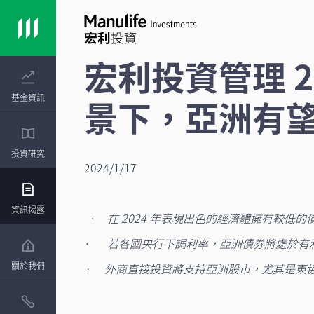
宏利投資管理 
基金資訊
景下，亞洲有
投資研究
2024/1/17
資訊揭露
·
在 2024 年表現出色的經濟體擁有較
·
若各國央行下調利率，亞洲債券將處於有
關於我們
· 外商直接投資將支持亞洲股市，尤其是東