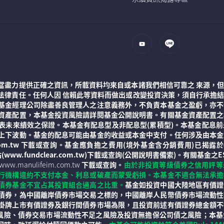
當盡力提供正確之資訊，所載資料均來自或本諸我們相信可靠之 來源，
法律責任。任何人因 信賴此等資料而做出或改變投資決策，須自行承擔
基金經理公司除盡善良管理人之注意義務外，不負責本基金之盈虧，亦不
資產配置，本基金投資風險請詳閱基金公開說明書。有關基金資產配置之
表未來績效之保證。本基金有配息型及非配息型(累積型)。本基金配息
上下波動。基金的配息可能由基金的收益或本金中支付。任何涉及由本金
im.com.tw 下載或查詢。基金應負擔之費用(境外基金含分銷費用)
金資訊觀測站(www.fundclear.com.tw)下載或查詢(公開說明書備索
www.manulifeim.com.tw
下載或查詢。
由於非投資等級債券之信用評等
行機構違約不支付本金、利息或破產而蒙受虧損。本基金不適合無法承擔
債券基金不宜占其投資組合過高之比重。
基金如投資中國大陸地區有價證
債券，為中國離岸債券市場交易之標的，中國離岸人民幣債券市場流動性
掛牌上市有價證券及銀行間債券市場為限，且投資前述有價證券總金額不
率風險、債券交易市場流動性不足之風險及投資無擔保公司債之風險；本