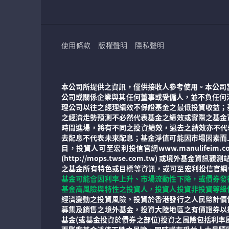
使用條款
版權聲明
隱私聲明
本公司所提供之資訊，僅供接收人參考使用。本公司
公司或關係企業與其任何董事或受僱人，並不負任何
理公司以往之經理績效不保證基金之最低投資收益；
之經濟走勢預測不必然代表基金之績效或實際之基金
時間進場，將有不同之投資績效，過去之績效亦不代
去配息不代表未來配息；基金淨值可能因市場因素而
目，投資人可至宏利投信官網www.manulife
(http://mops.twse.com.tw) 或境外基
之基金所有特色或目標等資訊，或可至宏利投信官網
基金可能會因利率上升、市場流動性下降，或債券發
基金高風險與特性之投資人，投資人投資非投資等級
經濟變動之投資風險。投資於香港發行之人民幣計價
募集及銷售之境外基金，投資大陸地區之有價證券以
基金(或基金投資於債券之部位)投資之風險包括利