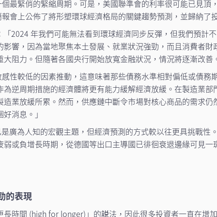
中一個最緊俏的緊縮周期。可是，美國聯準會的利率很可能已見頂，
體簡報會上公佈了將形塑環球經濟格局的關鍵趨勢預測，並歸納了投資
：
「2024 年我們可能無法看到環球經濟同步反彈，但我們預
的影響，因為當地聚焦本土發展、就業狀況強勁，而且消費者財
重大阻力。但隨著各國央行開始放寬金融狀況，情況將逐漸改善
債務敏感性較低的因素推動，這意味著那些債務水準相對偏低或債
作為逆周期措施的經濟體將更有能力緩解經濟放緩。在製造業部
製造業放緩所累。然而，供應鏈中斷令市場對核心商品的需求仍
個好消息。」
是廣為人知的宏觀主題，但經濟預測的方式較以往更具挑戰性
疲弱或負增長時期，從德國等出口主導國已徘徊衰退邊緣可見一
」
強勁的表現
間 (high for longer)」的説法，因此很多投資者一