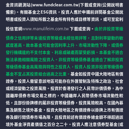
金資訊觀測站(www.fundclear.com.tw)下載或查詢(公開說明書
備索)。有關基金之ESG資訊，投資人應於申購前詳閱基金公開說
明書或投資人須知所載之基金所有特色或目標等資訊，或可至宏利
投信官網
www.manulifeim.com.tw
下載或查詢。
由於非投資等級
債券之信用評等未達投資等級或未經信用評等，且對利率變動的敏
感度甚高，故本基金可能會因利率上升、市場流動性下降，或債券
發行機構違約不支付本金、利息或破產而蒙受虧損。本基金不適合
無法承擔相關風險之投資人。非投資等級債券基金適合了解非投資
等級債券基金高風險與特性之投資人，投資人投資非投資等級債券
基金不宜占其投資組合過高之比重。
基金如投資中國大陸地區有價
證券，投資人需留意該地區可能存在外匯管制及特殊之政治、社會
或經濟變動之投資風險。投資於香港發行之人民幣計價債券，為中
國離岸債券市場交易之標的，中國離岸人民幣債券市場流動性較
低，且部份掛牌標的屬非投資等級債券，投資風險較高。在國內募
集及銷售之境外基金，投資大陸地區之有價證券以掛牌上市有價證
券及銀行間債券市場為限，且投資前述有價證券總金額不得超過該
境外基金淨資產價值之百分之二十。投資人應注意債券型基金(或