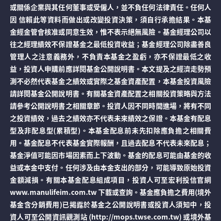
或關係企業與其任何董事或受僱人，並不負任何法律責任。任何人
因 信賴此等資料而做出或改變投資決策，須自行承擔結果。本基
金經金管會核准或同意生效，惟不表示絕無風險。基金經理公司以
往之經理績效不保證基金之最低投資收益；基金經理公司除盡善良
管理人之注意義務外，不負責本基金之盈虧，亦不保證最低之收
益，投資人申購前應詳閱基金公開說明書。本文提及之經濟走勢預
測不必然代表基金之績效或實際之基金資產配置，本基金投資風險
請詳閱基金公開說明書。有關基金資產配置之相關投資策略與方法
請參考公開說明書之相關章節。投資人因不同時間進場，將有不同
之投資績效，過去之績效亦不代表未來績效之保證。本基金有配息
型及非配息型(累積型)。本基金配息前未先扣除應負擔之相關費
用。基金配息不代表基金實際報酬，且過去配息不代表未來配息；
基金淨值可能因市場因素而上下波動。基金的配息可能由基金的收
益或本金中支付。任何涉及由本金支出的部分，可能導致原始投資
金額減損。有關本基金配息組成項目，投資人可至宏利投信官網
www.manulifeim.com.tw 下載或查詢。基金應負擔之費用(境外
基金含分銷費用)已揭露於基金之公開說明書或投資人須知中，投
資人可至公開資訊觀測站 (http://mops.twse.com.tw) 或境外基