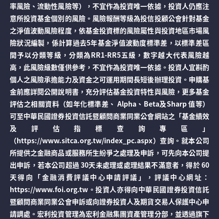
率風險、流動性風險等），不宜作為投資唯一依據，投資人仍應注
意所投資基金個別的風險。風險報酬等級為投信投顧公會針對基金
之淨值波動風險程度，依基金投資標的風險屬性與投資地區市場風
險狀況編製，係計算過去5年基金淨值波動度標準差，以標準差區
間予以分類等級，分類為RR1-RR5五級，數字越大代表風險越
高，此風險級數僅供參考，不宜作為投資唯一依據。投資人宜斟酌
個人之風險承擔能力及資金之可運用期間長短後辦理投資。申購基
金前應詳閱公開說明書，充分評估基金投資特性與風險，更多基金
評估之相關資料（如年化標準差、 Alpha、Beta及Sharp 值等）
可至中華民國證券投資信託暨顧問商業同業公會網站之「基金績效
及評估指標查詢專區」
（https://www.sitca.org.tw/index_pc.aspx）查詢。就本公司
所提供之金融商品或服務所生紛爭之處理及申訴，可先向本公司提
出申訴，若本公司超過 30天未處理或處理結果不滿意者，得於 60
天得向「金融消費評議中心申請評議」，評議中心網址：
https://www.foi.org.tw。投資人亦得向中華民國證券投資信託
暨顧問商業同業公會申訴或向證券投資人及期貨交易人保護中心申
請調處。宏利投資管理為宏利金融集團資產管理分部，並透過旗下