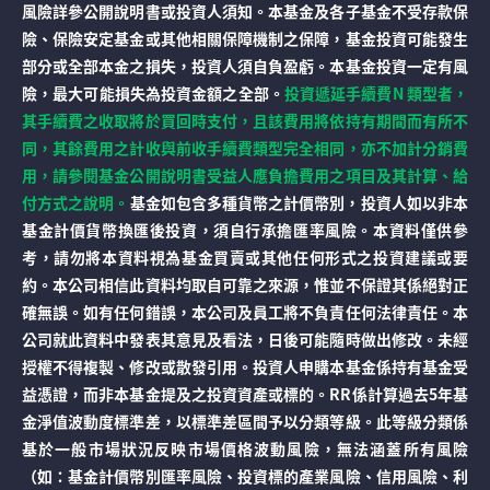
風險詳參公開說明書或投資人須知。本基金及各子基金不受存款保
險、保險安定基金或其他相關保障機制之保障，基金投資可能發生
部分或全部本金之損失，投資人須自負盈虧。本基金投資一定有風
險，最大可能損失為投資金額之全部。
投資遞延手續費N 類型者，
其手續費之收取將於買回時支付，且該費用將依持有期間而有所不
同，其餘費用之計收與前收手續費類型完全相同，亦不加計分銷費
用，請參閱基金公開說明書受益人應負擔費用之項目及其計算、給
付方式之說明。
基金如包含多種貨幣之計價幣別，投資人如以非本
基金計價貨幣換匯後投資，須自行承擔匯率風險。本資料僅供參
考，請勿將本資料視為基金買賣或其他任何形式之投資建議或要
約。本公司相信此資料均取自可靠之來源，惟並不保證其係絕對正
確無誤。如有任何錯誤，本公司及員工將不負責任何法律責任。本
公司就此資料中發表其意見及看法，日後可能隨時做出修改。未經
授權不得複製、修改或散發引用。投資人申購本基金係持有基金受
益憑證，而非本基金提及之投資資產或標的。RR係計算過去5年基
金淨值波動度標準差，以標準差區間予以分類等級。此等級分類係
基於一般市場狀況反映市場價格波動風險，無法涵蓋所有風險
（如：基金計價幣別匯率風險、投資標的產業風險、信用風險、利