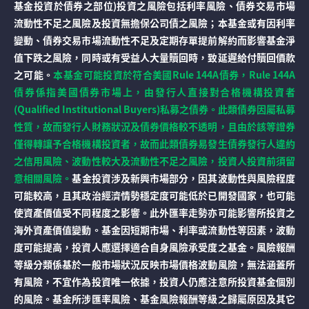
基金投資於債券之部位)投資之風險包括利率風險、債券交易市場
流動性不足之風險及投資無擔保公司債之風險；本基金或有因利率
變動、債券交易市場流動性不足及定期存單提前解約而影響基金淨
值下跌之風險，同時或有受益人大量贖回時，致延遲給付贖回價款
之可能。
本基金可能投資於符合美國Rule 144A債券，Rule 144A
債券係指美國債券市場上，由發行人直接對合格機構投資者
(Qualified Institutional Buyers)私募之債券。此類債券因屬私募
性質，故而發行人財務狀況及債券價格較不透明，且由於該等證券
僅得轉讓予合格機構投資者，故而此類債券易發生債券發行人違約
之信用風險、波動性較大及流動性不足之風險，投資人投資前須留
意相關風險。
基金投資涉及新興市場部分，因其波動性與風險程度
可能較高，且其政治經濟情勢穩定度可能低於已開發國家，也可能
使資產價值受不同程度之影響。此外匯率走勢亦可能影響所投資之
海外資產價值變動。基金因短期市場、利率或流動性等因素，波動
度可能提高，投資人應選擇適合自身風險承受度之基金。風險報酬
等級分類係基於一般市場狀況反映市場價格波動風險，無法涵蓋所
有風險，不宜作為投資唯一依據，投資人仍應注意所投資基金個別
的風險。基金所涉匯率風險、基金風險報酬等級之歸屬原因及其它