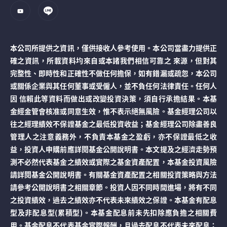
本公司所提供之資訊，僅供接收人參考使用。本公司當盡力提供正
確之資訊，所載資料均來自或本諸我們相信可靠之 來源，但對其
完整性、即時性和正確性不做任何擔保，如有錯漏或疏忽，本公司
或關係企業與其任何董事或受僱人，並不負任何法律責任。任何人
因 信賴此等資料而做出或改變投資決策，須自行承擔結果。本基
金經金管會核准或同意生效，惟不表示絕無風險。基金經理公司以
往之經理績效不保證基金之最低投資收益；基金經理公司除盡善良
管理人之注意義務外，不負責本基金之盈虧，亦不保證最低之收
益，投資人申購前應詳閱基金公開說明書。本文提及之經濟走勢預
測不必然代表基金之績效或實際之基金資產配置，本基金投資風險
請詳閱基金公開說明書。有關基金資產配置之相關投資策略與方法
請參考公開說明書之相關章節。投資人因不同時間進場，將有不同
之投資績效，過去之績效亦不代表未來績效之保證。本基金有配息
型及非配息型(累積型)。本基金配息前未先扣除應負擔之相關費
用。基金配息不代表基金實際報酬，且過去配息不代表未來配息；