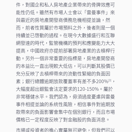
件，對國企和私人房地產企業帶來的骨牌效應可
能性仍低。雖然有市場人士會以「雷曼事件」來
與最近的房地產開發商債務危機相提並論，然
而，前者性質屬於市場預料之外，後者則是一個
持續並已啓動的過程。在現今大數據盛行和互聯
網發達的時代，監管機構的預判和應變能力大大
提高，中國政府亦提前部署房地產業的去槓桿行
動。另外一個非常重要的指標是，房地產開發商
的本益比一直出現較大低估，可以判斷其股價已
充分反映了去槓桿帶來的流動性緊縮的負面因
素；銀行總體逾期放款覆蓋率有差不多200%
，
[3]
大幅度超出銀監會法定要求的120-150%。屬於
非常穩健水平。我們認為，毋須過度憂慮與雷曼
事件相提並論的系统性風險，相信事件對逾期放
款帶來的負面影響會集中在個別銀行，而且市場
價格已一定程度反映了對金融股的負面消息。
市場或投資者的擔心實屬無可避免，但我們可以