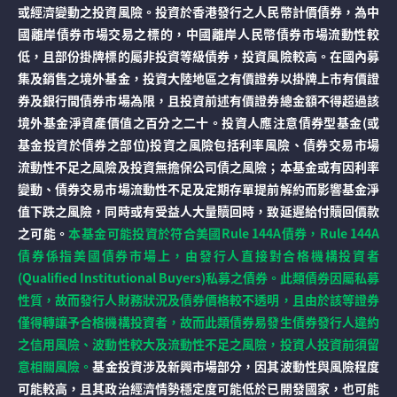
或經濟變動之投資風險。投資於香港發行之人民幣計價債券，為中
國離岸債券市場交易之標的，中國離岸人民幣債券市場流動性較
低，且部份掛牌標的屬非投資等級債券，投資風險較高。在國內募
集及銷售之境外基金，投資大陸地區之有價證券以掛牌上市有價證
券及銀行間債券市場為限，且投資前述有價證券總金額不得超過該
境外基金淨資產價值之百分之二十。投資人應注意債券型基金(或
基金投資於債券之部位)投資之風險包括利率風險、債券交易市場
流動性不足之風險及投資無擔保公司債之風險；本基金或有因利率
變動、債券交易市場流動性不足及定期存單提前解約而影響基金淨
值下跌之風險，同時或有受益人大量贖回時，致延遲給付贖回價款
之可能。
本基金可能投資於符合美國Rule 144A債券，Rule 144A
債券係指美國債券市場上，由發行人直接對合格機構投資者
(Qualified Institutional Buyers)私募之債券。此類債券因屬私募
性質，故而發行人財務狀況及債券價格較不透明，且由於該等證券
僅得轉讓予合格機構投資者，故而此類債券易發生債券發行人違約
之信用風險、波動性較大及流動性不足之風險，投資人投資前須留
意相關風險。
基金投資涉及新興市場部分，因其波動性與風險程度
可能較高，且其政治經濟情勢穩定度可能低於已開發國家，也可能