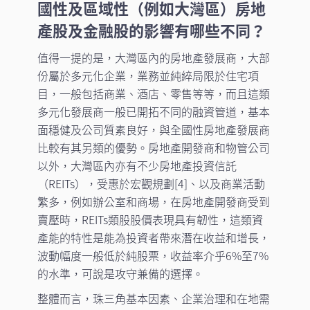
國性及區域性（例如大灣區）房地
產股及金融股的影響有哪些不同？
值得一提的是，大灣區內的房地產發展商，大部
份屬於多元化企業，業務並純綷局限於住宅項
目，一般包括商業、酒店、零售等等，而且這類
多元化發展商一般已開拓不同的融資管道，基本
面穩健及公司質素良好，與全國性房地產發展商
比較有其另類的優勢。房地產開發商和物管公司
以外，大灣區內亦有不少房地產投資信託
（REITs），受惠於宏觀規劃[4]、以及商業活動
繁多，例如辦公室和商場，在房地產開發商受到
賣壓時，REITs類股股價表現具有韌性，這類資
產能的特性是能為投資者帶來潛在收益和增長，
波動幅度一般低於純股票，收益率介乎6%至7%
的水準，可說是攻守兼備的選擇。
整體而言，珠三角基本因素、企業治理和在地需