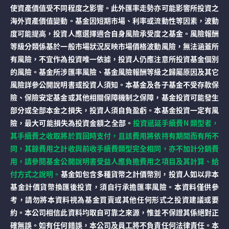
使資產價值受不同程度之影響。此外匯率走勢亦可能影響所投資之
海外資產價值變動。基金因短期市場、利率或流動性等因素，波動
度可能提高，投資人應選擇適合自身風險承受度之基金。風險報酬
等級分類係基於一般市場狀況反映市場價格波動風險，無法涵蓋所
有風險，不宜作為投資唯一依據，投資人仍應注意所投資基金個別
的風險。基金所涉匯率風險、基金風險報酬等級之歸屬原因及其它
風險詳參公開說明書或投資人須知。本基金及各子基金不受存款保
險、保險安定基金或其他相關保障機制之保障，基金投資可能發生
部分或全部本金之損失，投資人須自負盈虧。本基金投資一定有風
險，最大可能損失為投資金額之全部。
投資遞延手續費N 類型者，
其手續費之收取將於買回時支付，且該費用將依持有期間而有所不
同，其餘費用之計收與前收手續費類型完全相同，亦不加計分銷費
用，請參閱基金公開說明書受益人應負擔費用之項目及其計算、給
付方式之說明。
基金如包含多種貨幣之計價幣別，投資人如以非本
基金計價貨幣換匯後投資，須自行承擔匯率風險。本資料僅供參
考，請勿將本資料視為基金買賣或其他任何形式之投資建議或要
約。本公司相信此資料均取自可靠之來源，惟並不保證其係絕對正
確無誤。如有任何錯誤，本公司及員工將不負責任何法律責任。本