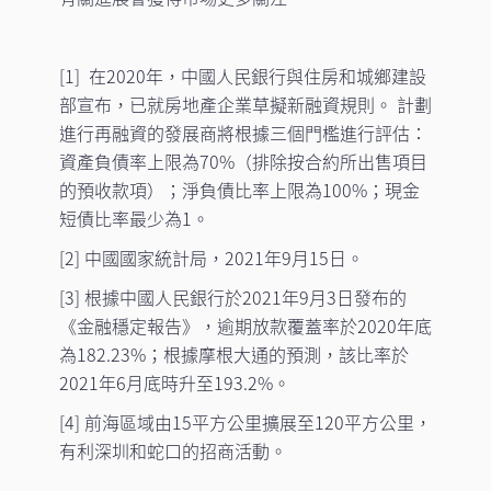
[1] 在2020年，中國人民銀行與住房和城鄉建設
部宣布，已就房地產企業草擬新融資規則。 計劃
進行再融資的發展商將根據三個門檻進行評估：
資產負債率上限為70%（排除按合約所出售項目
的預收款項）；淨負債比率上限為100%；現金
短債比率最少為1。
[2] 中國國家統計局，2021年9月15日。
[3] 根據中國人民銀行於2021年9月3日發布的
《金融穩定報告》，逾期放款覆蓋率於2020年底
為182.23%；根據摩根大通的預測，該比率於
2021年6月底時升至193.2%。
[4] 前海區域由15平方公里擴展至120平方公里，
有利深圳和蛇口的招商活動。