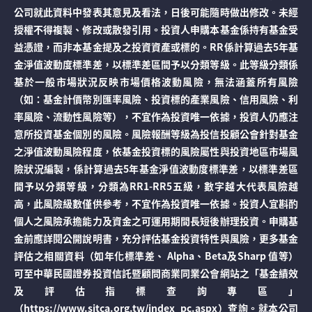
公司就此資料中發表其意見及看法，日後可能隨時做出修改。未經
授權不得複製、修改或散發引用。投資人申購本基金係持有基金受
益憑證，而非本基金提及之投資資產或標的。RR係計算過去5年基
金淨值波動度標準差，以標準差區間予以分類等級。此等級分類係
基於一般市場狀況反映市場價格波動風險，無法涵蓋所有風險
（如：基金計價幣別匯率風險、投資標的產業風險、信用風險、利
率風險、流動性風險等），不宜作為投資唯一依據，投資人仍應注
意所投資基金個別的風險。風險報酬等級為投信投顧公會針對基金
之淨值波動風險程度，依基金投資標的風險屬性與投資地區市場風
險狀況編製，係計算過去5年基金淨值波動度標準差，以標準差區
間予以分類等級，分類為RR1-RR5五級，數字越大代表風險越
高，此風險級數僅供參考，不宜作為投資唯一依據。投資人宜斟酌
個人之風險承擔能力及資金之可運用期間長短後辦理投資。申購基
金前應詳閱公開說明書，充分評估基金投資特性與風險，更多基金
評估之相關資料（如年化標準差、 Alpha、Beta及Sharp 值等）
可至中華民國證券投資信託暨顧問商業同業公會網站之「基金績效
及評估指標查詢專區」
（https://www.sitca.org.tw/index_pc.aspx）查詢。就本公司