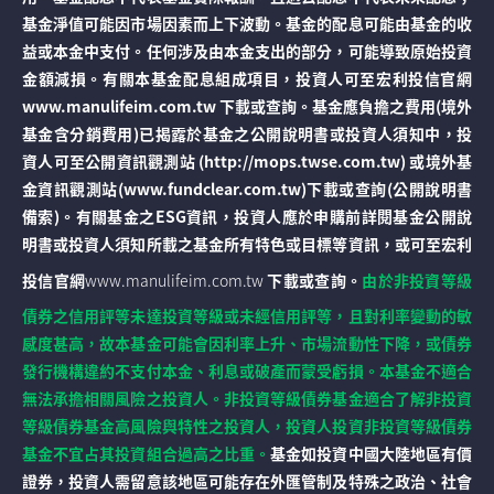
基金淨值可能因市場因素而上下波動。基金的配息可能由基金的收
益或本金中支付。任何涉及由本金支出的部分，可能導致原始投資
金額減損。有關本基金配息組成項目，投資人可至宏利投信官網
www.manulifeim.com.tw 下載或查詢。基金應負擔之費用(境外
基金含分銷費用)已揭露於基金之公開說明書或投資人須知中，投
資人可至公開資訊觀測站 (http://mops.twse.com.tw) 或境外基
金資訊觀測站(www.fundclear.com.tw)下載或查詢(公開說明書
備索)。有關基金之ESG資訊，投資人應於申購前詳閱基金公開說
明書或投資人須知所載之基金所有特色或目標等資訊，或可至宏利
投信官網
www.manulifeim.com.tw
下載或查詢。
由於非投資等級
債券之信用評等未達投資等級或未經信用評等，且對利率變動的敏
感度甚高，故本基金可能會因利率上升、市場流動性下降，或債券
發行機構違約不支付本金、利息或破產而蒙受虧損。本基金不適合
無法承擔相關風險之投資人。非投資等級債券基金適合了解非投資
等級債券基金高風險與特性之投資人，投資人投資非投資等級債券
基金不宜占其投資組合過高之比重。
基金如投資中國大陸地區有價
證券，投資人需留意該地區可能存在外匯管制及特殊之政治、社會