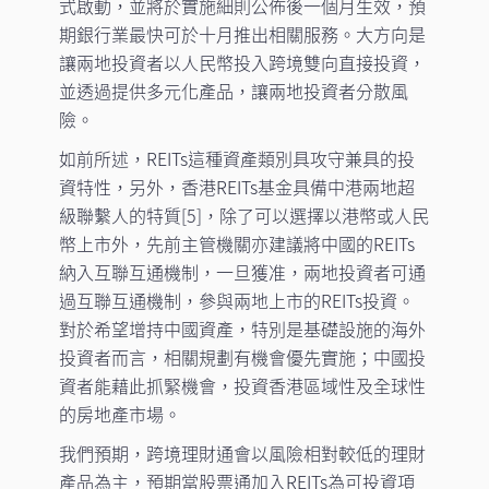
式啟動，並將於實施細則公佈後一個月生效，預
期銀行業最快可於十月推出相關服務。大方向是
讓兩地投資者以人民幣投入跨境雙向直接投資，
並透過提供多元化產品，讓兩地投資者分散風
險。
如前所述，REITs這種資產類別具攻守兼具的投
資特性，另外，香港REITs基金具備中港兩地超
級聯繫人的特質[5]，除了可以選擇以港幣或人民
幣上市外，先前主管機關亦建議將中國的REITs
納入互聯互通機制，一旦獲准，兩地投資者可通
過互聯互通機制，參與兩地上市的REITs投資。
對於希望增持中國資產，特別是基礎設施的海外
投資者而言，相關規劃有機會優先實施；中國投
資者能藉此抓緊機會，投資香港區域性及全球性
的房地產市場。
我們預期，跨境理財通會以風險相對較低的理財
產品為主，預期當股票通加入REITs為可投資項