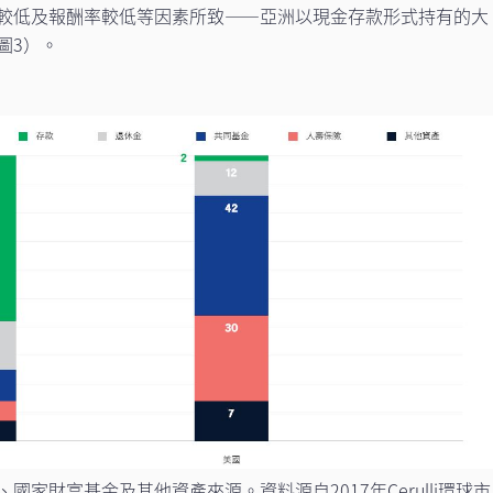
較低及報酬率較低等因素所致——亞洲以現金存款形式持有的大
圖3）。
家財富基金及其他資產來源。資料源自2017年Cerulli環球市