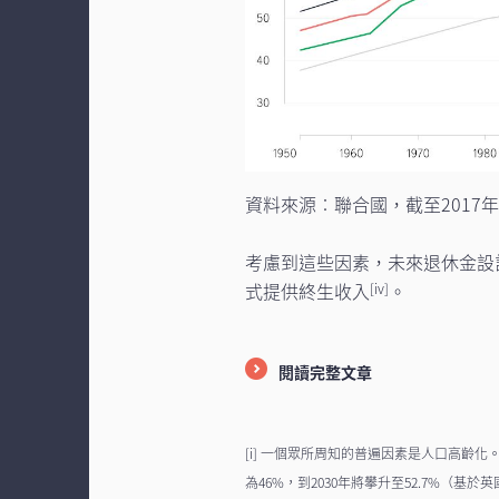
資料來源︰聯合國，截至2017
考慮到這些因素，未來退休金設
式提供終生收入
。
[iv]
閱讀完整文章
[i] 一個眾所周知的普遍因素是人口高齡
為46%，到2030年將攀升至52.7%（基於英國