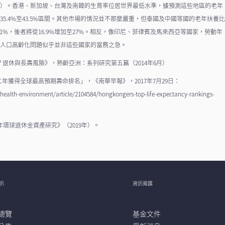
性）。香港、新加坡、台灣及南韓的生育率位居世界最低水準，據預測這些地區的老年
35.4%至43.5%區間。其他市場的情況並不那麼嚴重，但泰國及中國等國的老年扶養
9.1%，後者將從16.9%增加至27%。相反，像印尼、菲律賓及馬來西亞等國家，勞動年
此人口高齡化問題似乎並非這些國家的當務之急。
采？退休與長壽風險》，熟齡亞洲：系列研究第五篇（2014年6月）
「香港人連續第二年獲得全球最高預期壽命排名」，《南華早報》，2017年7月29日：
alth-environment/article/2104584/hongkongers-top-life-expectancy-rankings-
研究，《2019年環球退休金資產研究》（2019年）。
訊
資訊揭露
總覽
基金文件