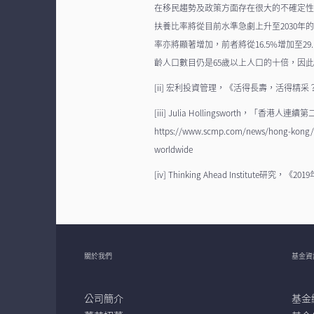
在移民趨勢及政策方面存在很大的不確定
扶養比率將從目前水準急劇上升至2030年的
率亦將顯著增加，前者將從16.5%增加至2
齡人口數目仍是65歲以上人口的十倍，因
[ii] 宏利投資管理，《活得長壽，活得精
[iii] Julia Hollingsworth，
https://www.scmp.com/news/hong-kong/he
worldwide
[iv] Thinking Ahead Institute
關於我們
基金資
公司簡介
基金