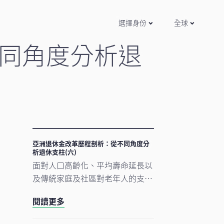
選擇身份
全球
同角度分析退
亞洲退休金改革歷程剖析：從不同角度分
析退休支柱(六)
面對人口高齡化、平均壽命延長以
及傳統家庭及社區對老年人的支援
減少等眾多挑戰，亞洲正逐漸推展
閱讀更多
退休金改革。