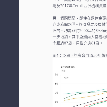
場及2017年Cerulli亞洲機構資
另一個問題是，即使在退休金覆
亦成為問題
。經濟發展及康健
[ii]
洲的平均壽命從2000年的69.4歲
一步增加。其中亞洲兩大富裕地
命超過87歲，男性亦逾81歲。
圖4︰亞洲平均壽命自1950年飆