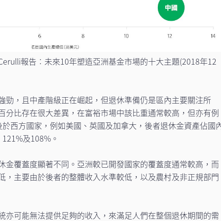
ulli報告︰未來10年塑造亞洲基金市場的十大主題(2018年12
強勁，且中產階級正在崛起，但退休準備仍是區內主要關注所
百分比存在很大差異，在富裕市場中該比重通常較高，但亦有例
後於西方國家，例如美國、英國及加拿大，後者退休金資產佔國
121%及108%。
休金覆蓋度顯著不同。亞洲較已開發國家的覆蓋度通常較高，而
低，主要由於後者的整體收入水準較低，以及農村及非正規部門
統亦可能無法提供足夠的收入，來滿足人們在整個退休期間的需