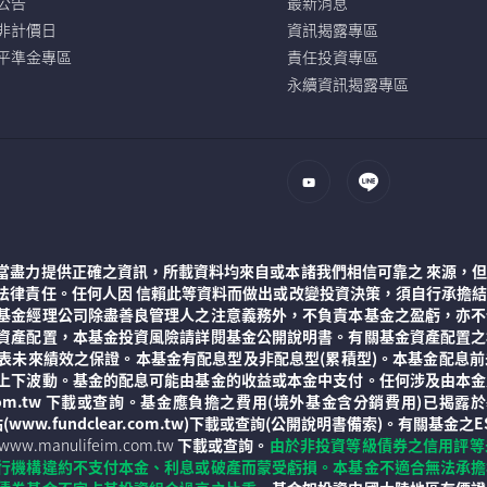
公告
最新消息
非計價日
資訊揭露專區
平準金專區
責任投資專區
永續資訊揭露專區
當盡力提供正確之資訊，所載資料均來自或本諸我們相信可靠之 來源，
法律責任。任何人因 信賴此等資料而做出或改變投資決策，須自行承擔
基金經理公司除盡善良管理人之注意義務外，不負責本基金之盈虧，亦不
資產配置，本基金投資風險請詳閱基金公開說明書。有關基金資產配置之
表未來績效之保證。本基金有配息型及非配息型(累積型)。本基金配息
上下波動。基金的配息可能由基金的收益或本金中支付。任何涉及由本金
im.com.tw 下載或查詢。基金應負擔之費用(境外基金含分銷費用)
金資訊觀測站(www.fundclear.com.tw)下載或查詢(公開說明書備索
www.manulifeim.com.tw
下載或查詢。
由於非投資等級債券之信用評等
行機構違約不支付本金、利息或破產而蒙受虧損。本基金不適合無法承擔