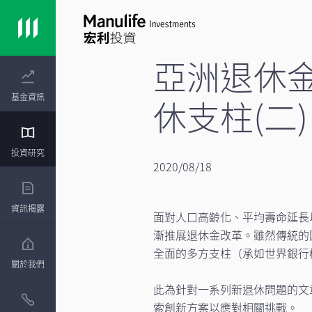
亞洲退休
基金資訊
休支柱(二)
投資研究
2020/08/18
資訊揭露
面對人口高齡化、平均壽命延長
漸推展退休金改革。雖然傳統的
全面的多方支柱（承如世界銀行
關於我們
此為針對一系列新退休問題的文
索創新方案以應對相關挑戰。