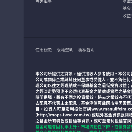
菁英招募
基金
基金
收益
使用條款
版權聲明
隱私聲明
本公司所提供之資訊，僅供接收人參考使用。本公司
公司或關係企業與其任何董事或受僱人，並不負任何
理公司以往之經理績效不保證基金之最低投資收益；
之經濟走勢預測不必然代表基金之績效或實際之基金
時間進場，將有不同之投資績效，過去之績效亦不代
去配息不代表未來配息；基金淨值可能因市場因素而
目，投資人可至宏利投信官網www.manulife
(http://mops.twse.com.tw) 或境外基
之基金所有特色或目標等資訊，或可至宏利投信官網
基金可能會因利率上升、市場流動性下降，或債券發