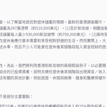
查，以了解當地居民對退休儲蓄的預期。最新的香港調查顯示，
為397萬港幣（約510,000美元）。
[1]
至於新加坡，相關金
蓄每人最少930,000新加坡幣（約700,000美元）。
[2]
兩地
在退休後應付基本需要和享受相對舒適的生活。然而實際上，大
述水準，而且不少人可能會在退休後某個階段陷入資金短缺的困
性。為此，我們將利用香港和新加坡的兩個假設例子，以必要開
組合的已投資資產，說明夫婦在退休後某個階段出現資金／收入
活有關的其他計劃，例如旅遊、休閒與娛樂、健身和醫療保健升
下是部份主要重點：
現年55歲，並將於65歲退休前繼續把每月收入的25%用作投資。