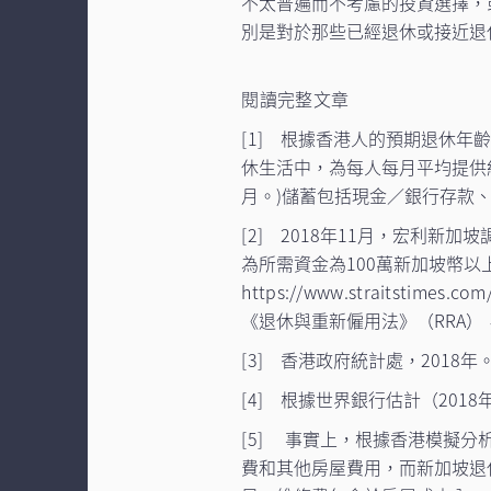
不太普遍而不考慮的投資選擇，
別是對於那些已經退休或接近退
閱讀完整文章
[1]
根據香港人的預期退休年齡（
休生活中，為每人每月平均提供約1
月。)儲蓄包括現金／銀行存款
[2]
2018年11月，宏利新加
為所需資金為100萬新加坡幣以上
https://www.straitstimes.com
《退休與重新僱用法》（RRA）
[3]
香港政府統計處，2018年
[4]
根據世界銀行估計（2018
[5]
事實上，根據香港模擬分析
費和其他房屋費用，而新加坡退