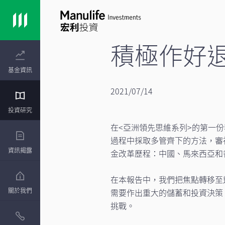
積極作好退
基金資訊
2021/07/14
投資研究
在<亞洲領先思維系列>的第一
過程中採取多管齊下的方法，審
資訊揭露
金改革歷程：中國、馬來西亞和
在本報告中，我們把焦點轉移至
關於我們
需要作出重大的儲蓄和投資決策
挑戰。