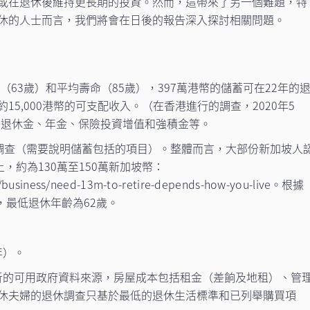
或在退休後維持更長期的投資。然而，這帶來了另一個難題，特
休的人士而言，我們將會在日後的報告深入探討相關問題。
63歲）和平均壽命（85歲），397萬港幣的儲蓄可在22年的
5,000港幣的可支配收入。（在香港進行的調查，2020年5
、退休金、年金、保險投資增值和強積金等。
坡調查（需要說明儲蓄包括的項目）。整體而言，大部份新加坡人
，約為130萬至150萬新加坡幣：
/business/need-13m-to-retire-depends-how-you-live
。根據
，最低退休年齡為62歲。
。
年）。
的可用政府資料來源，房屋成本包括租金（差餉及地租）、管
休夫婦的退休調查只基於最低的退休生活標準和已列舉購買項