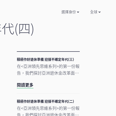
選擇身份
全球
代(四)
積極作好退休準備 迎接不確定年代(三)
在<亞洲領先思維系列>的第一份報
告，我們探討亞洲退休金改革面對
的各項結構性挑戰。
閱讀更多
在本報告中，我們把焦點轉移至退
休人士，面對日益不明朗的總體經
濟環境，他們在未來數十年需要作
積極作好退休準備 迎接不確定年代(二)
出重大的儲蓄和投資決策。重要的
在<亞洲領先思維系列>的第一份報
是，本報告亦會闡述當前長期低報
告，我們探討亞洲退休金改革面對