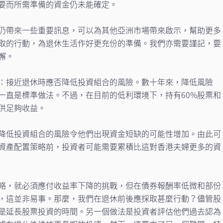
要而所需準備的資金仍未能確定。
仍帶來一些重要訊息，可以為其他亞洲市場帶來啟示，幫助更多
取的行動，為退休生活作好更充份的準備。我們亦需要謹記，要
懈。
：接近退休時應否降低投資組合的風險。數十年來，降低風險
一直是標準做法。不過，在目前的低利環境下，持有60%股票和
提供足夠收益。
降低投資組合的風險令他們出現資金短缺的可能性增加。由此可
資產配置策略前，投資者可能需要累積比這對香港夫婦更多的資
略，就必須應付收益率下降的挑戰，但在債券報酬率低微和部份
，這並非易事。那麼，我們在退休前後應採取甚麼行動？儘管股
是延長股票投資的時間。另一個做法是投資者評估他們過去認為