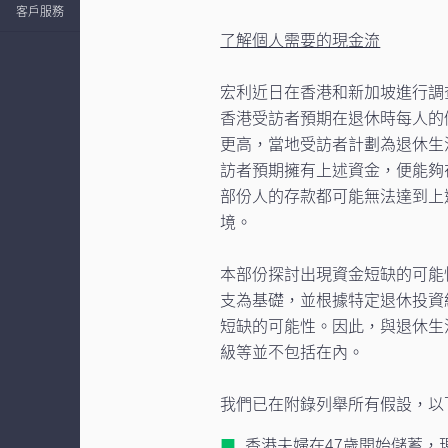
客戶服務
了解個人需要的現金流
宏利近日在香港和新加坡進行調
香港受訪者預期在退休時每人的儲蓄
更高，當地受訪者計劃為退休生活儲
訪者預期擁有上述資金，便能夠
部份人的存款都可能無法達到上
境。
本部份探討出現資金短缺的可能
支為基礎，並根據特定退休投資
短缺的可能性。因此，與退休生
級等並不包括在內。
我們已在附錄列舉所有假設，以
香港夫婦在47歲開始儲蓄，