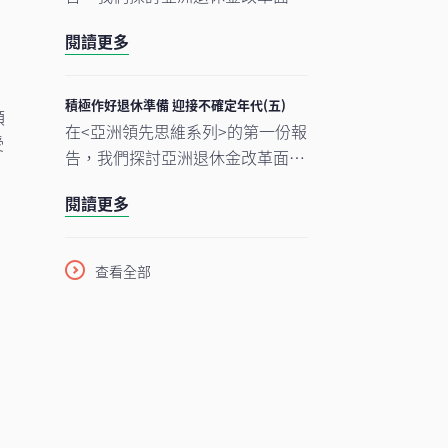
酬年代預期會帶來的挑戰。
的各項結構性挑戰。
閱讀更多
在本報告中，我們把焦點轉移至退
休人士，面對日益不明朗的總體經
濟環境，他們在未來數十年需要作
積極作好退休準備 迎接不確定年代(五)
額
出重大的儲蓄和投資決策。重要的
在<亞洲領先思維系列>的第一份報
受
是，本報告亦會闡述當前長期低報
告，我們探討亞洲退休金改革面對
酬年代預期會帶來的挑戰。
的各項結構性挑戰。
閱讀更多
在本報告中，我們把焦點轉移至退
休人士，面對日益不明朗的總體經
濟環境，他們在未來數十年需要作
查看全部
出重大的儲蓄和投資決策。重要的
是，本報告亦會闡述當前長期低報
酬年代預期會帶來的挑戰。