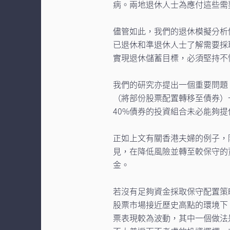
病。兩地退休人士為應付這些需
儘管如此，我們的退休模擬分析
已退休和準退休人士了解需要採
實現退休儲蓄目標，必須堅持不
我們的研究亦提出一個重要問題
（將部份股票配置轉移至債券）
40%債券的投資組合未必能夠
正如上文有關香港夫婦的例子，
見，在降低風險並轉至較保守的
金。
若沒有足夠資金採取保守配置策
股票市場接近歷史高點的環境下
票表現較為波動，其中一個做法