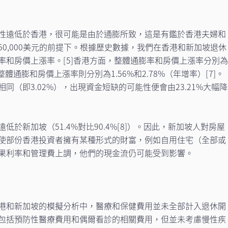
性遠低於香港，很可能是由於通膨所致，這是有鑑於香港夫婦和
0,000美元的前提下。根據歷史數據，我們在香港和新加坡退休
率和房價上漲率。
[5]
香港方面，整體通膨率和房價上漲率分別
體通膨和房價上漲率則分別為1.56%和2.78%（年增率）
[7]
。
同（即3.02%），出現資金短缺的可能性便會由23.21%大幅降
於新加坡（51.4%對比90.4%
[8]
）。因此，新加坡人對房屋
使部份香港投資者擁有某種形式的財富，例如自用住宅（全部或
果利率和管理費上調，他們的現金流仍可能受到影響。
港和新加坡的模擬分析中，醫療和保健費用並未全部計入退休開
包括預防性醫療費用和偶爾看診的相關費用，但並未考慮慢性疾